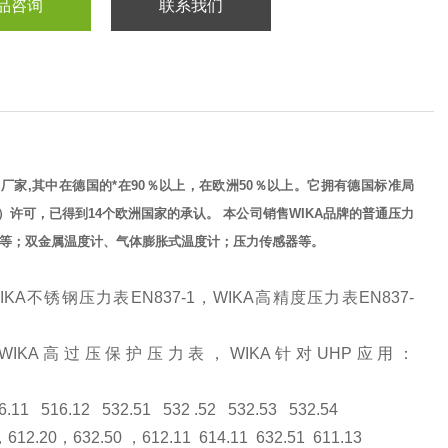
品咨询
联系我们
厂家,其中在德国的*在90％以上，在欧洲50％以上。它拥有德国标准局
）许可，已得到14个欧洲国家的承认。 本公司销售WIKA品牌的普通压力
等；双金属温度计、气体膨胀式温度计；压力传感器等。
IKA
不锈钢压力表
EN837-1
，
WIKA
高精度压力表
EN837-
WIKA
高过压保护压力表，
WIKA
针对
UHP
应用：
6.11
516.12
532.51
532 .52
532.53
532.54
，
612.20
，
632.50
，
612.11
614.11
632.51
611.13