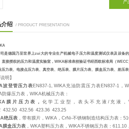
产
品介绍
/ PRODUCT PRESENTATION
KA
A公司是德国乃至世界上zui大的专业生产机械电子压力和温度测试仪表及设备的
D）直接授权的压力和温度实验室，WIKA标准表校验证书经西欧标准局（WECC
业压力表、电接点压力表、真空表、绝压表、膜片压力表、膜盒压力表、差压表
细说明】
A
波登管压力表
EN837-1, WIKA
充油防震压力表
EN837-1
，
W
A
防爆压力表，
WIKA
机械压力表：
KA
膜片压力表，
化学工业型，表头不充液
/
充液，
2
432.50
432.56
423.36
423.25
KA
绝压表
，带有膜片，
WIKA
，
CrNi-
不锈钢制造结构压力表：
51
A
膜盒压力表
，
WKA
塑料压力表，
WIKA
不锈钢压力表：
611.10