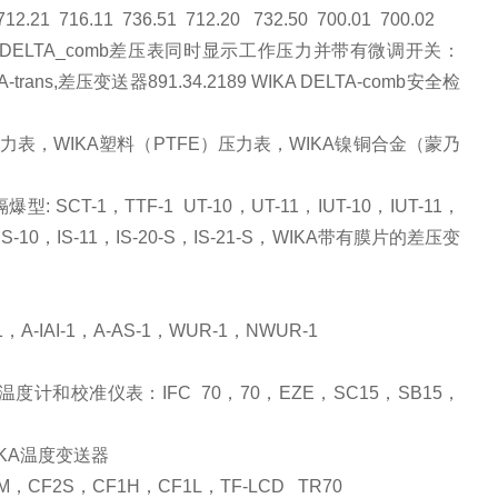
712.21
716.11
736.51
712.20
732.50
700.01
700.02
 DELTA_comb
差压表同时显示工作压力并带有微调开关：
-trans,
差压变送器
891.34.2189 WIKA DELTA-comb
安全检
力表，
WIKA
塑料（
PTFE
）压力表，
WIKA
镍铜合金（蒙乃
隔爆型
: SCT-1
，
TTF-1
UT-10
，
UT-11
，
IUT-10
，
IUT-11
，
IS-10
，
IS-11
，
IS-20-S
，
IS-21-S
，
WIKA
带有膜片的差压变
1
，
A-IAI-1
，
A-AS-1
，
WUR-1
，
NWUR-1
温度计和校准仪表：
IFC
70
，
70
，
EZE
，
SC15
，
SB15
，
KA
温度变送器
M
，
CF2S
，
CF1H
，
CF
1L
，
TF-LCD
TR70