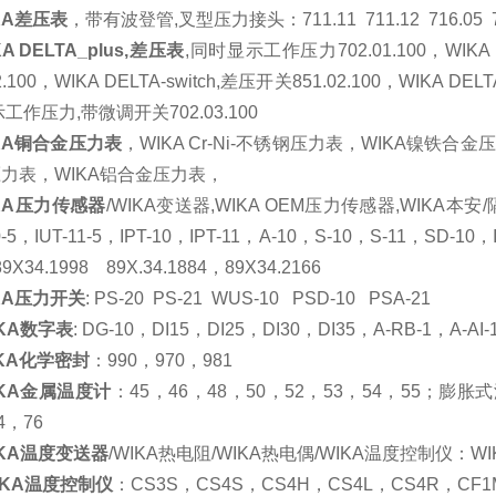
KA
差压表
，带有波登管
,
叉型压力接头：
711.11
711.12
716.05
KA DELTA_plus,
差压表
,
同时显示工作压力
702.01.100
，
WIKA
2.100
，
WIKA DELTA-switch,
差压开关
851.02.100
，
WIKA DELTA
示工作压力
,
带微调开关
702.03.100
KA
铜合金压力表
，
WIKA Cr-Ni-
不锈钢压力表，
WIKA
镍铁合金压
压力表，
WIKA
铝合金压力表，
KA
压力传感器
/WIKA
变送器
,WIKA OEM
压力传感器
,WIKA
本安
/
-5
，
IUT-11-5
，
IPT-10
，
IPT-11
，
A-10
，
S-10
，
S-11
，
SD-10
，
 89X34.1998
89X.34.1884
，
89X34.2166
KA
压力开关
: PS-20
PS-21
WUS-10
PSD-10
PSA-21
KA
数字表
: DG-10
，
DI15
，
DI25
，
DI30
，
DI35
，
A-RB-1
，
A-AI-
KA
化学密封
：
990
，
970
，
981
KA
金属温度计
：
45
，
46
，
48
，
50
，
52
，
53
，
54
，
55
；膨胀式
4
，
76
KA
温度变送器
/WIKA
热电阻
/WIKA
热电偶
/WIKA
温度控制仪：
WI
IKA
温度控制仪
：
CS3S
，
CS4S
，
CS4H
，
CS
4L
，
CS4R
，
CF
1