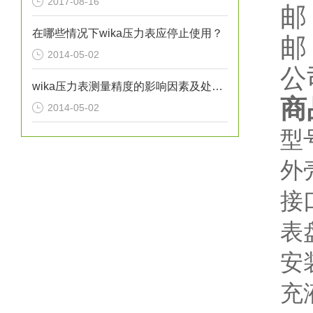
2017-08-16
邮
在哪些情况下wika压力表应停止使用？
邮
2014-05-02
公司
wika压力表测量精度的影响因素及处理方法分析
商
2014-05-02
型号
外
接
表
安
充液