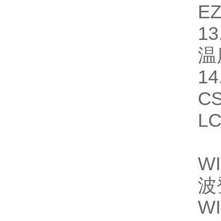
E
1
温
1
C
LC
W
波
W