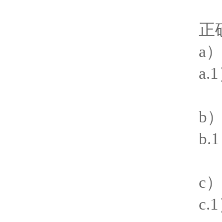
正
a
a.
b
b.
c
c.