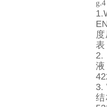
g
1
E
度
表
2
液
42
3
结构