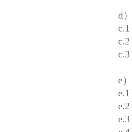
d
c.
c.
c
e
e.
e.
e.
e.