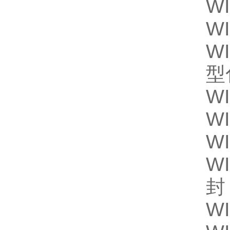
W
W
W
型
W
W
W
W
封
W