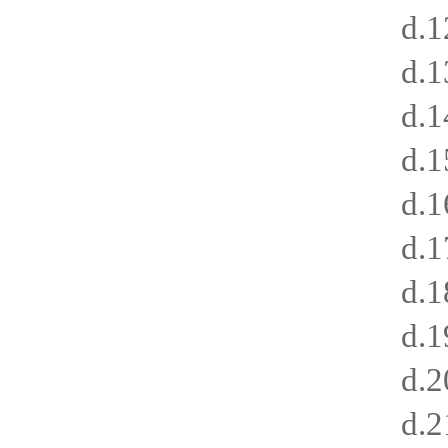
d.1
d.1
d.1
d.1
d.1
d.1
d.1
d.1
d.2
d.2