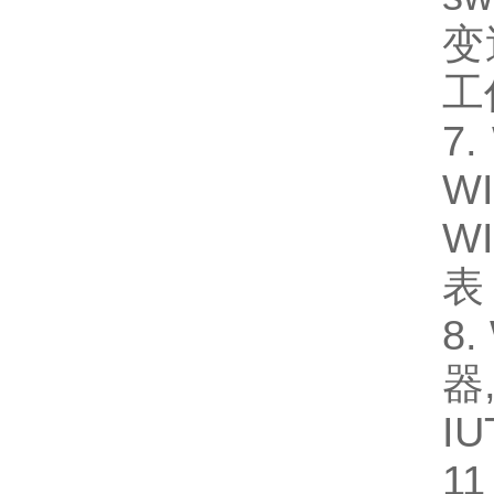
变
工
7
W
W
表
8
器
IU
11