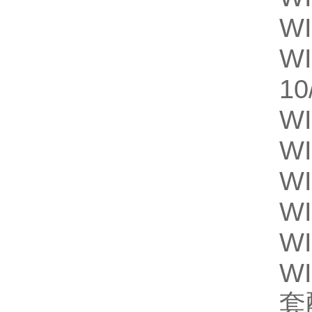
W
W
10
W
W
W
W
W
W
套