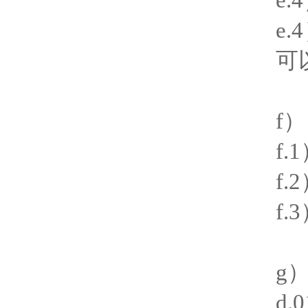
e.
可
f
f
f
f
g
d.0