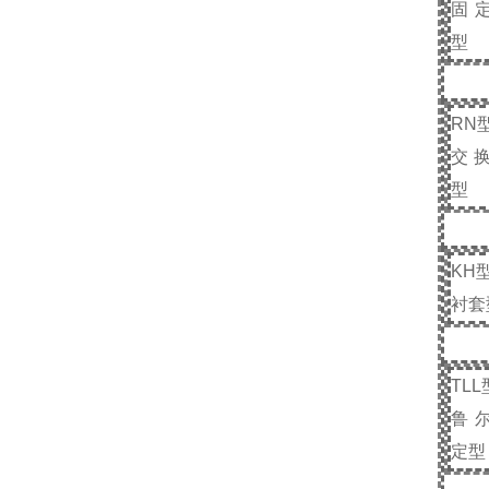
固
型
RN
交
型
KH
衬套
TLL
鲁
定型