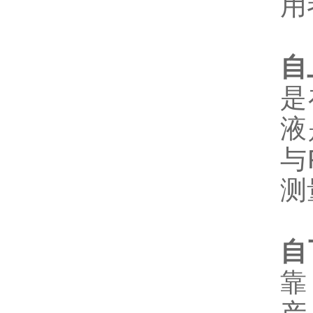
用
自
是
液
与
测
自
靠