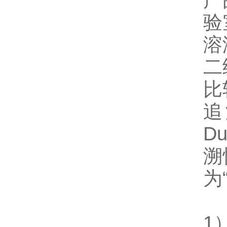
产
验
溶
二
比
追
D
溯
为
1）