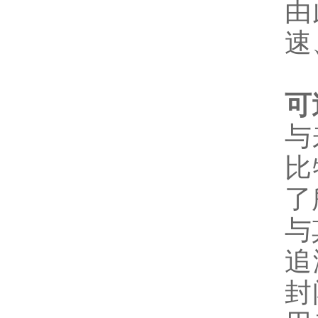
由
速
可
与
比
了
与
追
封