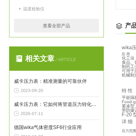
温度校验仪
产
查看全部产品
wika
应 用
相关文章
化工业
/ ARTICLE
食品、
制药工
可用于
机械制
威卡压力表：精准测量的可靠伙伴
2023-09-20
特 性
平嵌隔
Food-g
威卡压力表：它如何将管道压力转化为指针读数？
紧凑型
带防爆
2026-07-11
F-2
详 细
德国wika气体密度SF6行业应用
压力范