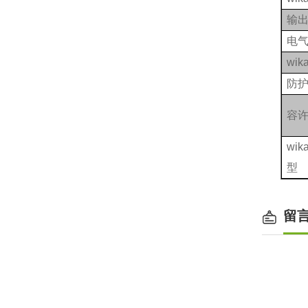
输
电
wi
防
容
wi
型
留