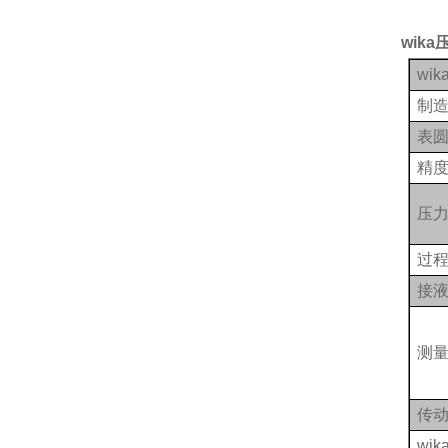
wik
wi
制
表
精
压
过
接
测
传
wi