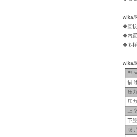
wik
◆直
◆内
◆多
wik
型
描
压
压
上
下
膜