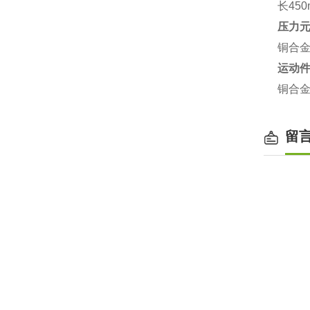
长45
压力
铜合金
运动
铜合
留