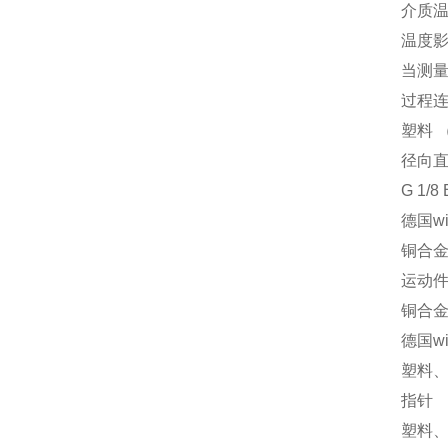
介质温
温度
当测量
过程
塑料 
径向直
G 1/
德国w
铜合金
运动
铜合
德国w
塑料
指针
塑料