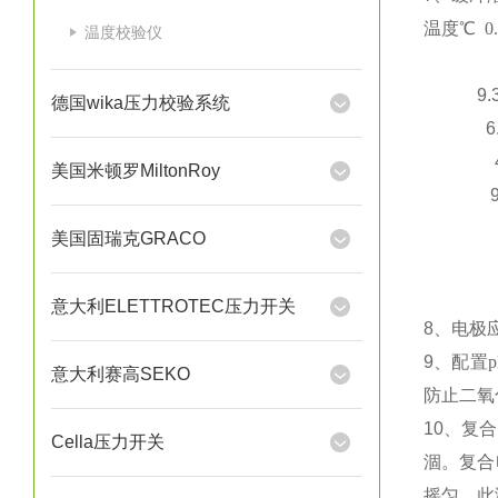
温度℃
0
温度校验仪
邻苯二
9.39
德国wika压力校验系统
6.90
4.00
美国米顿罗MiltonRoy
9.14
6.84
美国固瑞克GRACO
4.06
8.99
意大利ELETTROTEC压力开关
8
、电极
9
、配置
p
意大利赛高SEKO
防止二氧
10
、复合
Cella压力开关
涸。复合
摇匀，此