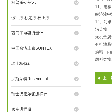
柯普乐®液位计
11
、电极
酸溶液中
缓冲液 标定液 校正液
12
、污染
污
西门子电磁流量计
无机
有机
中国台湾上泰SUNTEX
酒精、
颜料
瑞士梅特勒
上一
罗斯蒙特Rosemount
瑞士汉密尔顿进样针
顶空进样瓶