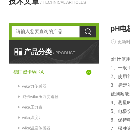
技术文章
/ TECHNICAL ARTICLES
pH电
更新时
产品分类
/ PRODUCT
pH
计使
1
、一般
德国威卡WIKA
2
、使用
3
、标定
wika力传感器
被测溶液
威卡wika压力变送器
4
、测量
wika压力表
5
、电极
wika温度计
6
、保持
wika温度传感器
7
、缓冲