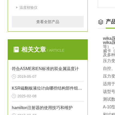
温度校验仪
产
查看全部产品
wika
wika
等）
相关文章
/ ARTICLE
威卡（
及多
压力
自控
符合ASME和EN标准的双金属温度计
压力
2019-05-07
适用于
KSR磁翻板液位计由哪些结构部件组成呢？
该型号
2025-02-08
测试
A-1
hamilton注射器的使用技巧和维护
和过