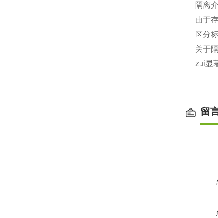
隔离
由于
区分
关于隔
zui
留