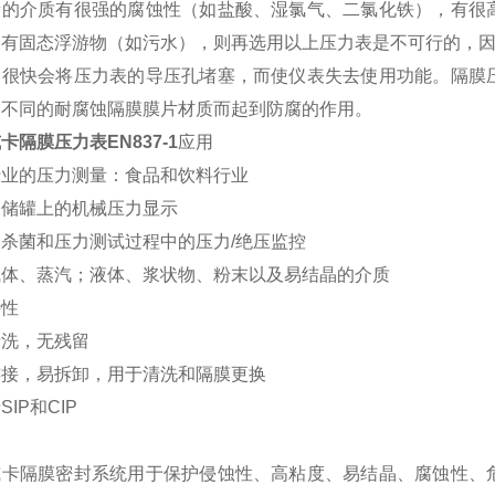
量的介质有很强的腐蚀性（如盐酸、湿氯气、二氯化铁），有很
有固态浮游物（如污水），则再选用以上压力表是不可行的，因为
物很快会将压力表的导压孔堵塞，而使仪表失去使用功能。隔膜
用不同的耐腐蚀隔膜膜片材质而起到防腐的作用。
卡隔膜压力表EN837-1
应用
行业的压力测量：食品和饮料行业
和储罐上的机械压力显示
杀菌和压力测试过程中的压力/绝压监控
气体、蒸汽；液体、浆状物、粉末以及易结晶的介质
特性
清洗，无残留
连接，易拆卸，用于清洗和隔膜更换
IP和CIP
威卡隔膜密封系统用于保护侵蚀性、高粘度、易结晶、腐蚀性、