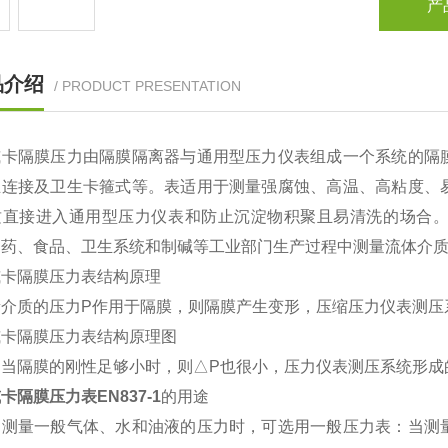
产
品介绍
/ PRODUCT PRESENTATION
威卡隔膜压力由隔膜隔离器与通用型压力仪表组成一个系统的隔
兰连接及卫生卡箍式等。表适用于测量强腐蚀、高温、高粘度、
质直接进入通用型压力仪表和防止沉淀物积聚且易清洗的场合
制药、食品、卫生系统和制碱等工业部门生产过程中测量流体介
威卡隔膜压力表结构原理
介质的压力P作用于隔膜，则隔膜产生变形，压缩压力仪表测压系
威卡隔膜压力表结构原理图
。当隔膜的刚性足够小时，则△P也很小，压力仪表测压系统形成
卡隔膜压力表EN837-1
的用途
们测量一般气体、水和油液的压力时，可选用一般压力表：当测