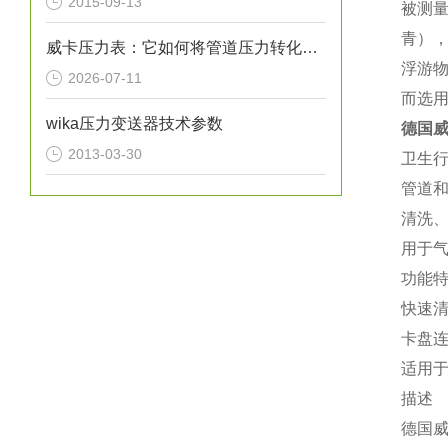
2015-09-13
被测
青），
威卡压力表：它如何将管道压力转化为指针读数？
浮游
2026-07-11
而选
wika压力变送器技术参数
德国威
2013-03-30
卫生
管道
清洗、
用于
功能
快速
卡盘
适用于S
描述
德国