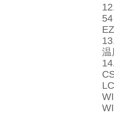
1
5
E
1
温
1
C
L
WI
W