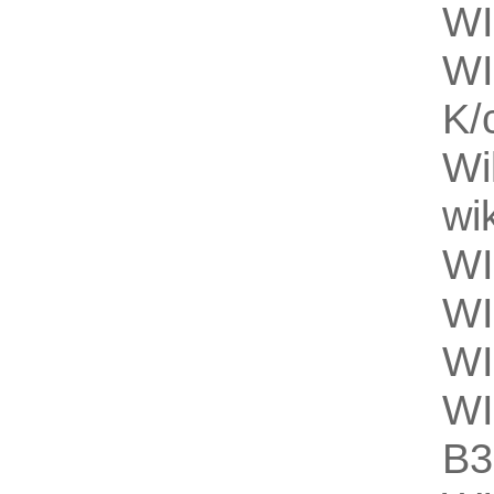
WI
WI
K/
Wi
wi
WI
WI
WI
WI
B3