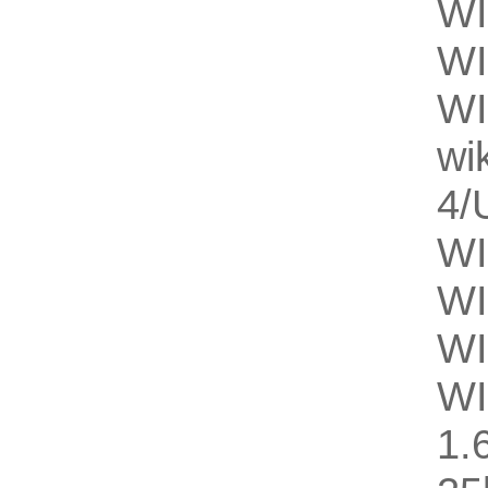
WI
WI
WI
4/
WI
WI
WI
WI
1.