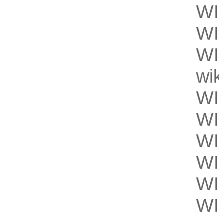
W
WI
WI
wi
WI
WI
W
W
W
W