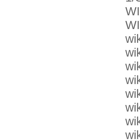
WI
WI
wi
wi
wi
wi
wi
wi
wi
wi