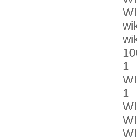
WI
wi
w
10
1
WI
1
W
WI
WI