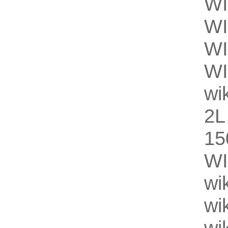
WI
W
W
WI
2L
15
WI
wi
wi