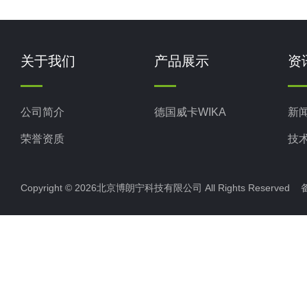
关于我们
产品展示
资
公司简介
德国威卡WIKA
新
荣誉资质
技
Copyright © 2026北京博朗宁科技有限公司 All Rights Reserve