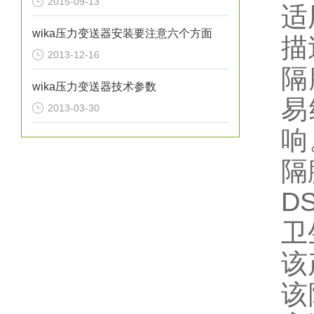
2015-09-13
适
wika压力变送器安装要注意六个方面
描
2013-12-16
隔
wika压力变送器技术参数
易
2013-03-30
响
隔
D
卫
该
该