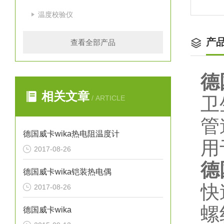
温度校验仪
产
查看全部产品
德
相关文章
卫
/ ARTICLE
管
德国威卡wika热电阻温度计
用
2017-08-26
德
德国威卡wika铠装热电偶
快
2017-08-26
螺
德国威卡wika