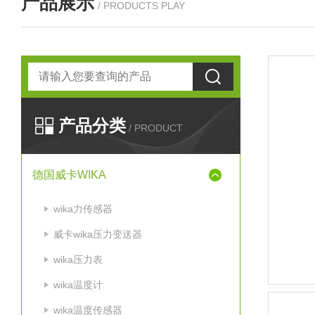
产品展示
/ PRODUCTS PLAY
产品分类
/ PRODUCT
德国威卡WIKA
wika力传感器
威卡wika压力变送器
wika压力表
wika温度计
wika温度传感器