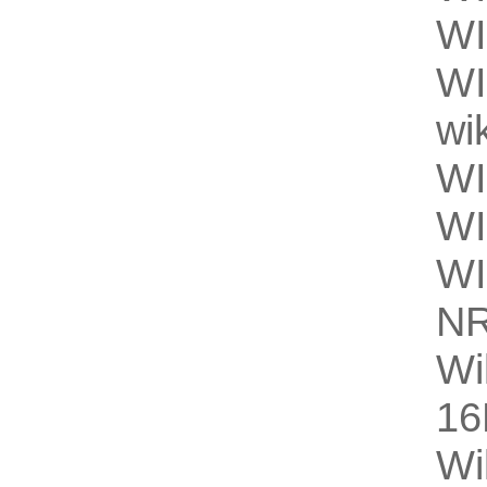
WI
WI
wi
W
WI
WI
NR
16
Wi