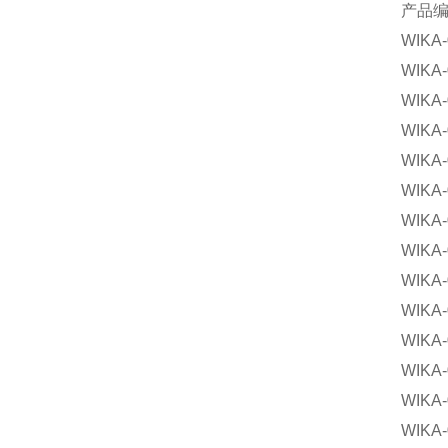
产品编
WIKA
WIKA-
WIKA-
WIKA-
WIKA
WIKA
WIKA
WIKA
WIKA
WIKA
WIKA-
WIKA-
WIKA
WIKA