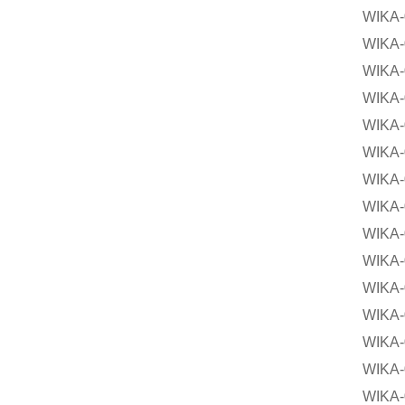
WIKA-
WIKA
WIKA-
WIKA-
WIKA-
WIKA-
WIKA-
WIKA
WIKA
WIKA-
WIKA-
WIKA-
WIKA
WIKA-
WIKA