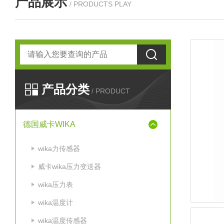
产品展示
/ PRODUCTS PLAY
产品分类
/ PRODUCT
德国威卡WIKA
wika力传感器
威卡wika压力变送器
wika压力表
wika温度计
wika温度传感器