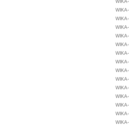
WIKA-
WIKA-
WIKA-
WIKA-
WIKA-
WIKA-
WIKA-
WIKA-
WIKA-
WIKA-
WIKA-
WIKA-
WIKA
WIKA-
WIKA-