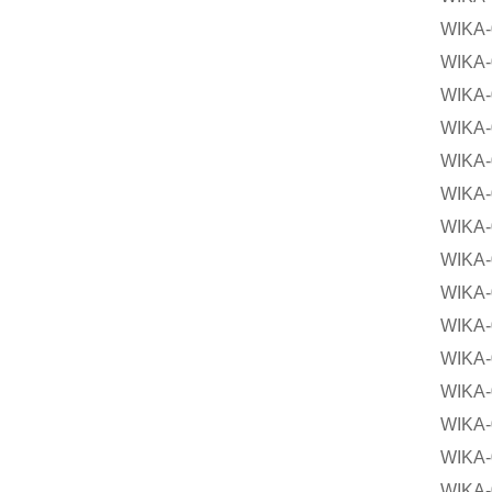
WIKA-
WIKA-
WIKA
WIKA
WIKA-
WIKA-
WIKA-
WIKA-
WIKA-
WIKA-
WIKA-
WIKA-
WIKA-
WIKA-
WIKA-