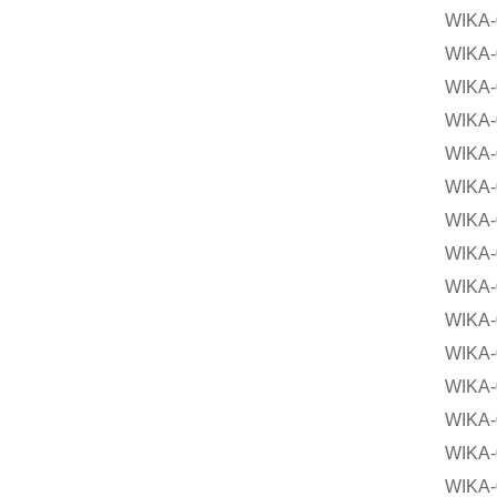
WIKA-0
WIKA-
WIKA-
WIKA-
WIKA-
WIKA-
WIKA-
WIKA-
WIKA-
WIKA-
WIKA-
WIKA-
WIKA-
WIKA-
WIKA-