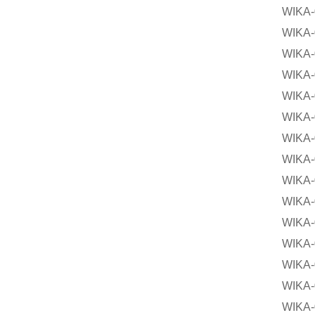
WIKA-
WIKA-
WIKA
WIKA-
WIKA-
WIKA-
WIKA-
WIKA-
WIKA-
WIKA-
WIKA-
WIKA-
WIKA-
WIKA-
WIKA-0