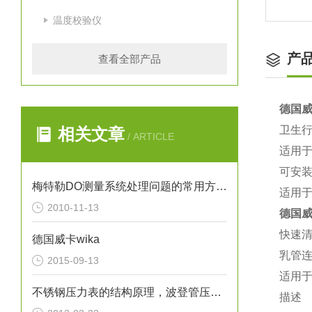
温度校验仪
产
查看全部产品
德国威
卫生
相关文章
/ ARTICLE
适用
可安装至
梅特勒DO测量系统处理问题的常用方法（图）
适用
2010-11-13
德国威
快速
德国威卡wika
乳管连
2015-09-13
适用于
不锈钢压力表的结构原理，波登管压力表原理
描述