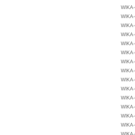
WIKA
WIKA-
WIKA-
WIKA-
WIKA-
WIKA-
WIKA-
WIKA-
WIKA-
WIKA-
WIKA-
WIKA-
WIKA-
WIKA-
WIKA-