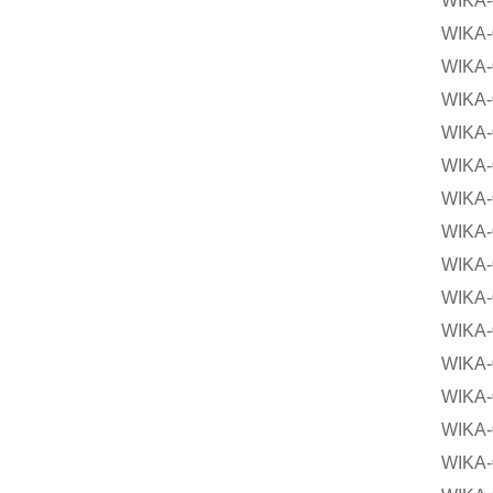
WIKA-
WIKA-
WIKA-
WIKA
WIKA
WIKA
WIKA
WIKA-
WIKA
WIKA
WIKA-
WIKA-
WIKA-
WIKA-
WIKA-