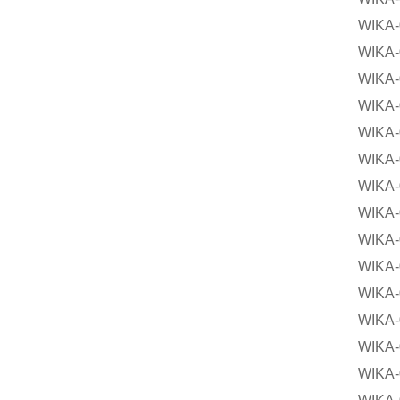
WIKA-
WIKA-
WIKA-
WIKA-
WIKA-
WIKA-
WIKA-
WIKA-
WIKA-
WIKA-
WIKA
WIKA-
WIKA-
WIKA