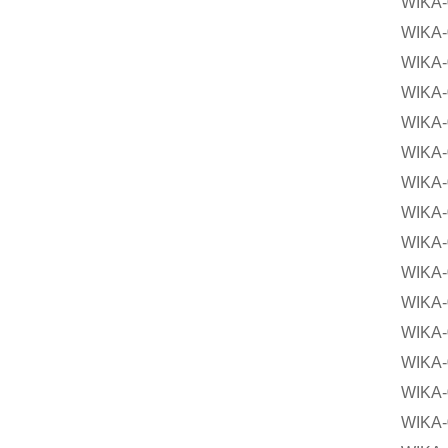
WIKA-
WIKA-
WIKA
WIKA-
WIKA-
WIKA
WIKA-
WIKA-
WIKA-
WIKA-
WIKA-
WIKA-
WIKA-
WIKA-
WIKA-