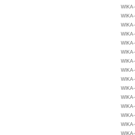
WIKA-
WIKA-
WIKA-
WIKA-
WIKA-
WIKA-
WIKA-
WIKA-
WIKA-
WIKA
WIKA-
WIKA
WIKA
WIKA
WIKA