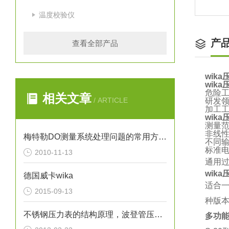
温度校验仪
产
查看全部产品
wik
wik
危险
相关文章
/ ARTICLE
研发
加工
wik
测量范围：
非线性
梅特勒DO测量系统处理问题的常用方法（图）
不同输出信
标准电气
2010-11-13
通用
wik
德国威卡wika
适合
2015-09-13
种版
不锈钢压力表的结构原理，波登管压力表原理
多功