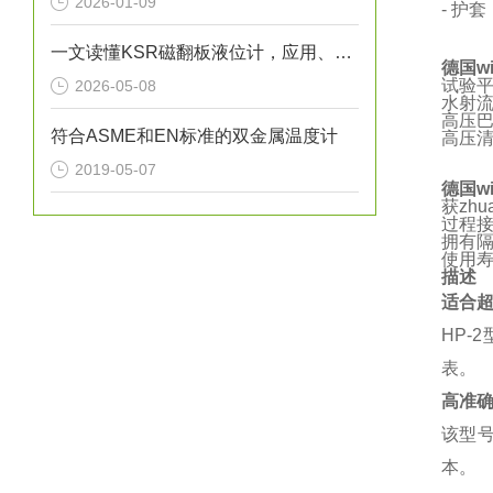
2026-01-09
- 护套
一文读懂KSR磁翻板液位计，应用、操作与养护
德国w
试验
2026-05-08
水射
高压
符合ASME和EN标准的双金属温度计
高压
2019-05-07
德国w
获zh
过程
拥有
使用
描述
适合
HP-
表。
高准
该型号
本。