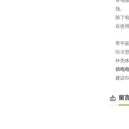
带电
蚀。
除了电
在使
带平
IS-
外壳
供电
建议I
留