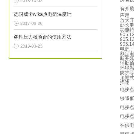
2013-10-02
有介质
德国威卡wika热电阻温度计
应用
放大
2017-08-26
延长
功能
905
各种压力校验台的使用方法
905
905
2013-03-23
电源：23
额定电功
断开延
辅助输出
环境温度
防护等
顶帽
描述
电接
够降低
电接
电接点
在供