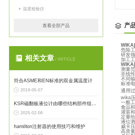
温度校验仪
产
查看全部产品
WIK
危险
研发
相关文章
/ ARTICLE
加工
WIK
测量范围：
非线性
不同输出信
符合ASME和EN标准的双金属温度计
标准电气
2019-05-07
通用
wik
一般
KSR磁翻板液位计由哪些结构部件组成呢？
食品
灌装
2025-02-08
定量
液位
hamilton注射器的使用技巧和维护
威卡
高质