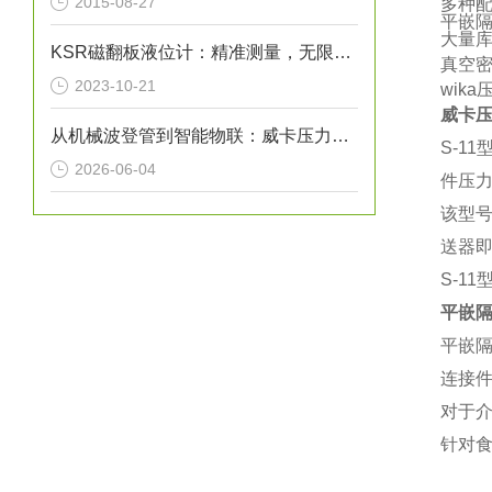
2015-08-27
多种
平嵌
大量
KSR磁翻板液位计：精准测量，无限可能
真空
2023-10-21
wik
威卡
从机械波登管到智能物联：威卡压力表如何赋能工业？
S-
2026-06-04
件压
该型
送器
S-1
平嵌
平嵌
连接
对于介
针对食