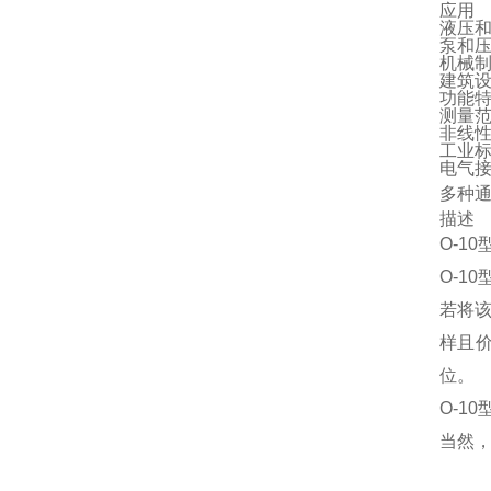
应用
液压
泵和
机械
建筑
功能
测量范围：
非线性
工业
电气接
多种
描述
O-10
O-1
若将该
样且价
位。
O-10
当然，