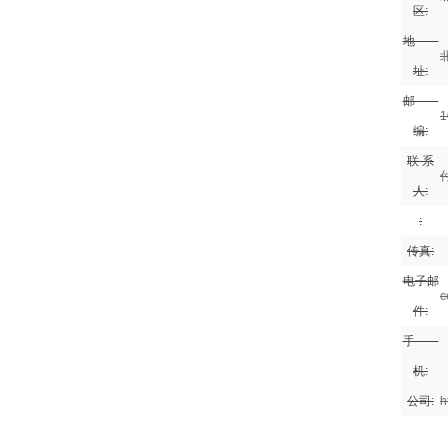
区:
地
址:
邮
1
编:
联 系
人:
:
传真:
电子邮
c
件:
手
机:
公司:
h