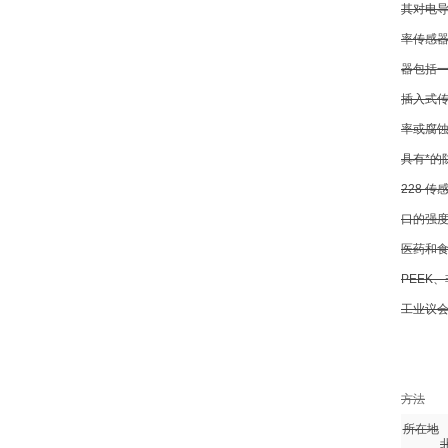
其对电导
率传感器
器包括一
插入式传
率或腐蚀
具有*的
228 
口的强度
医药和食
PEEK
工业议会
方法
所在地