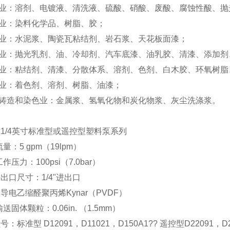
业：溶剂、电镀液、清洗液、硫酸、硝酸、废酸、腐蚀性酸、抛
业：染料化学品、树脂、胶；
业：水泥浆、陶瓷瓦粘结剂、岩石浆、天花板面漆；
业：抛光乳剂、油、冷却剂、汽车底漆、油乳胶、清漆、添加剂
业：粘结剂、清漆、分散体系、溶剂、色剂、白木胶、环氧树脂
业：着色剂、溶剂、树脂、油漆；
铸造和染色业：金属浆、氢氧化物和炭化物浆、灰尘洗涤浆。
1/4英寸标准型或遥控型塑料泵系列
流量：5 gpm（19lpm）
工作压力：100psi（7.0bar）
出口尺寸：1/4"进出口
导电乙缩醛聚丙烯Kynar（PVDF）
输送固体颗粒：0.06in. （1.5mm）
：标准型 D12091，D11021，D150A1?? 遥控型D22091，D2