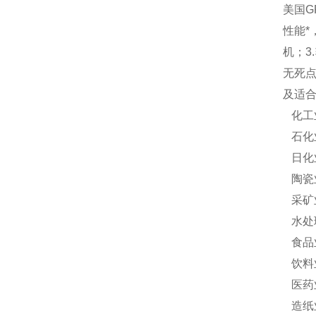
美国G
性能*
机；3
无死点
及适
化工
石化
日化
陶瓷
采矿
水处
食品
饮料
医药
造纸