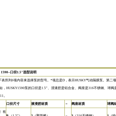
 1590--口径1.5"选型说明
表所列6项内容来选择泵的型号。*项总是D，表示HUSKY气动隔膜泵。第二
例如，HUSKY1590泵的口径是1.5”、浸液腔是铝合金、阀座是316不锈钢
11。
口径尺寸
液浸腔材质
－
阀座材质
球阀
所有
B
（1.5”）
2
（聚丙烯）
－
3
（316不锈钢）
1
（特