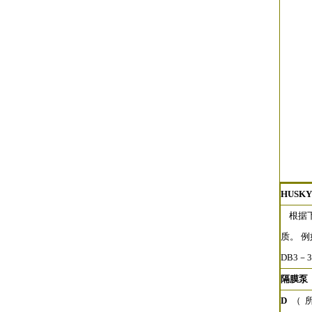
HUSKY
根据下
质。 
DB3－3
隔膜泵
D
（