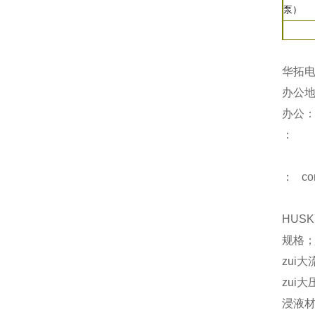
泵）
华拓
办公地
办公
：
： con
HUS
规格；
zui大
zui大
浸液材