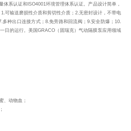
质量体系认证和ISO4001环境管理体系认证。产品设计简单，
1.可输送磨损性介质和剪切性介质；2.无密封设计，不带电
7.多种出口连接方式；8.免旁路和回流阀；9.安全防爆；10.
复一日的运行。美国GRACO（固瑞克）气动隔膜泵应用领域
蜜、动物血；
；