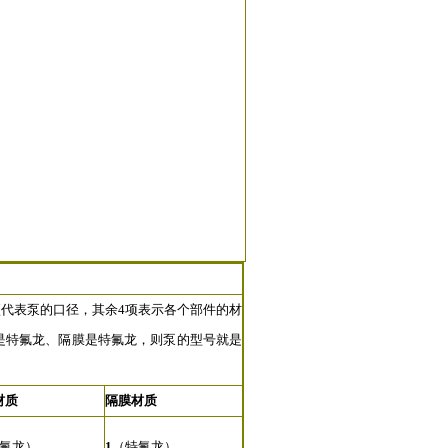
项代表泵的口径，其余4项表示各个部件的材
、球阀是特氟龙、隔膜是特氟龙，则泵的型号就是
材质
隔膜材质
氟龙）
1
（特氟龙）