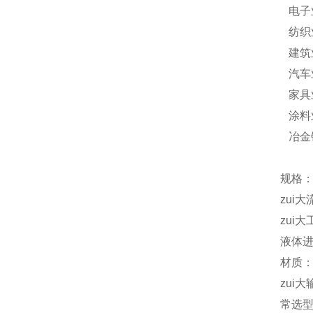
电子
纺织
建筑
汽车
家具
涂料
冶金
规格：
zui大
zui大
液体进
材质：
zui大
常选型号