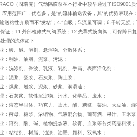
RACO（固瑞克）气动隔膜泵在本行业中较早通过了ISO9001
，应用范围广，优点多，是*的流体输送设备，其*的优势表现在：
.输送粘性介质而不“发粘”；4.*自吸；5.流量可调；6.干转无损；
保证；11.外部检修式气阀系统；12.先导式换向阀，可保障日
合处理的流体如下：
业：酸、碱、溶剂、悬浮物、分散体系；
业：稠油、油脂、泥浆、污泥；
业：洗涤剂、香波、乳液、乳剂、手霜、表面活化剂；
业：泥浆、瓷浆、石灰浆、陶土浆；
业：煤浆、岩浆、泥浆、砂浆、润滑油；
理：石灰浆、软性沉淀物、污水、化学品、废水；
业：液态半固体、巧克力、盐水、醋、糖浆、菜油、大豆油、蜂
业：酵母、糖浆、浓缩物、气液混合物、葡萄酒、果汁、玉米浆
业：溶剂、酸、碱、植物提炼液、软膏、血浆等各类药品料液；
业：粘结剂、树脂、油漆、油墨、颜料、双氧水；