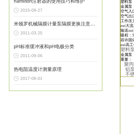
hamilton注射器的使用技巧和维护
塑料泵：
金属泵：
2015-08-27
空气入口
空气出口
工作压力：
米顿罗机械隔膜计量泵隔膜更换注意事项
zui大流
输送zui
2011-03-25
吸程：5
容许固体
zui高
pH标准缓冲液和pH电极分类
塑料
金属泵：
2011-09-06
重量：
聚丙
热电阻温度计测量原理
铝泵:1
不锈钢
2017-08-01