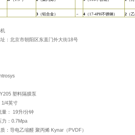
3
（铝合金）
－
4
（17-4PH不锈钢）
2
（乙
4
（不锈钢）
－
®
4
（4
5
（Hytrel
）
电机
5
（Kynar®）
－
®
6
（Santoprene
）
5
（Hy
址：北京市朝阳区东直门外大街18号
－
9
（聚丙烯）
6
（San
：
－
A
（Kynar）
8
（氟
trosys
KY205 塑料隔膜泵
 1/4英寸
流量： 19升/分钟
压力：0.7Mpa
质：导电乙缩醛 聚丙烯 Kynar（PVDF）