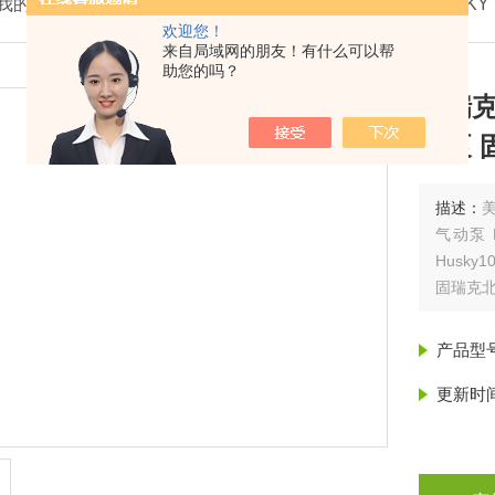
我的位置：
首页
>
产品展示
>
美国固瑞克GRACO
>
HUSKY
欢迎您！
来自局域网的朋友！有什么可以帮
助您的吗？
固瑞克
属泵 
描述：
美
气动泵 H
Husky1
固瑞克北
克1.5
产品型
更新时