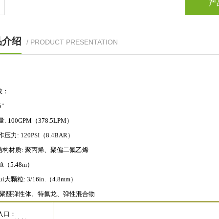
产
品介绍
/ PRODUCT PRESENTATION
数：
5"
量: 100GPM（378.5LPM）
作压力: 120PSI（8.4BAR）
结构材质: 聚丙烯、聚偏二氟乙烯
ft（5.48m）
i大颗粒: 3/16in.（4.8mm）
: 聚醚弹性体、特氟龙、弹性混合物
入口：