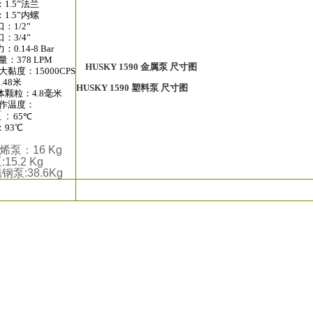
1.5”法兰
1.5”内螺
：1/2”
：3/4”
0.14-8 Bar
量：378 LPM
HUSKY 1590 金属泵 尺寸图
大黏度：15000CPS
.48米
HUSKY 1590 塑料泵 尺寸图
颗粒：4.8毫米
工作温度：
泵：
65℃
93℃
烯
泵：16 Kg
5.2 Kg
泵:38.6
Kg