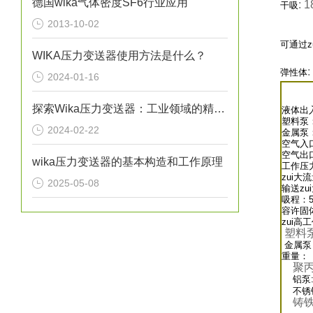
德国wika气体密度SF6行业应用
: 
干吸
2013-10-02
可通过z
WIKA压力变送器使用方法是什么？
:
弹性体
2024-01-16
探索Wika压力变送器：工业领域的精准监控者
液体出
塑料泵：
2024-02-22
金属泵：
空气入口
空气出口
wika压力变送器的基本构造和工作原理
工作压力：
zui大流
2025-05-08
输送zu
吸程：5
容许固体
zui高
塑料
金属泵
重量：
聚
铝泵:2
不锈钢泵
铸铁泵