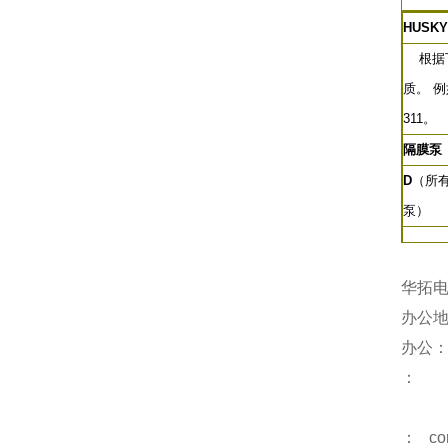
HUSKY
根据下
质。 
311。
隔膜泵
D
（所
泵）
华拓
办公地
办公
：
： con