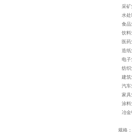
采矿
水处
食品
饮料
医药
造纸
电子
纺织
建筑
汽车
家具
涂料
冶金
规格：