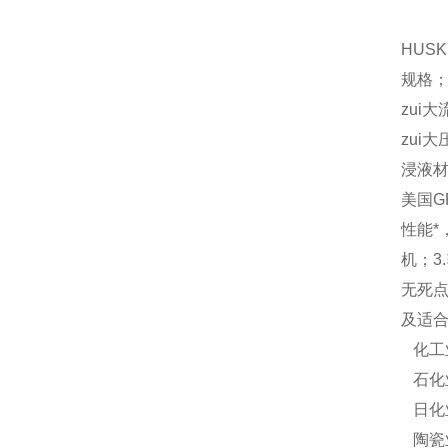
HUS
规格；
zui大
zui大
浸液材
美国G
性能*
机；3
无死点
及适
化工
石化
日化
陶瓷