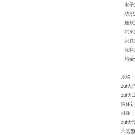
电子
纺织
建筑
汽车
家具
涂料
冶金
规格：
zui大
zui大
液体进
材质：
zui大
常选型号