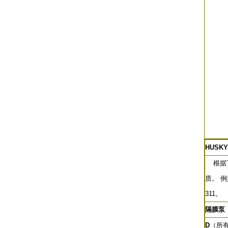
HUSKY
根据下
质。 
311。
隔膜泵
D
（所