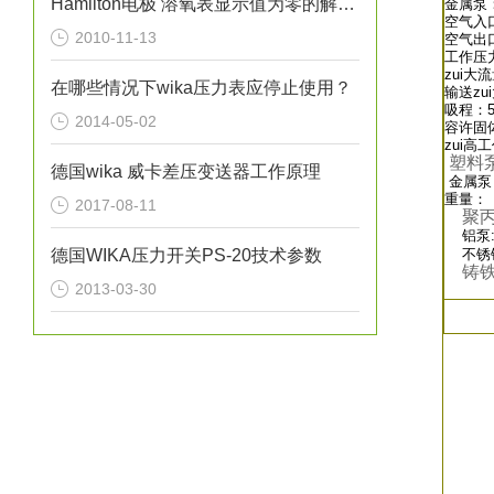
Hamilton电极 溶氧表显示值为零的解决方案（图）
金属泵：
空气入口
2010-11-13
空气出口
工作压力：
zui大流
在哪些情况下wika压力表应停止使用？
输送zu
吸程：5
2014-05-02
容许固体
zui高
塑料
德国wika 威卡差压变送器工作原理
金属泵
重量：
2017-08-11
聚
铝泵:2
德国WIKA压力开关PS-20技术参数
不锈钢泵
铸铁泵
2013-03-30