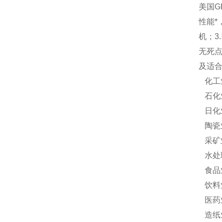
美国G
性能*
机；3
无死点
及适
化工
石化
日化
陶瓷
采矿
水处
食品
饮料
医药
造纸