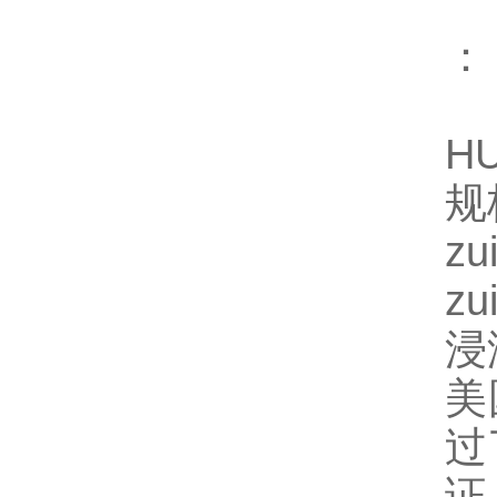
： 
H
规
z
z
浸
美
过
证