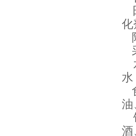
日
化
陶
采
水
水
食
油
饮
酒