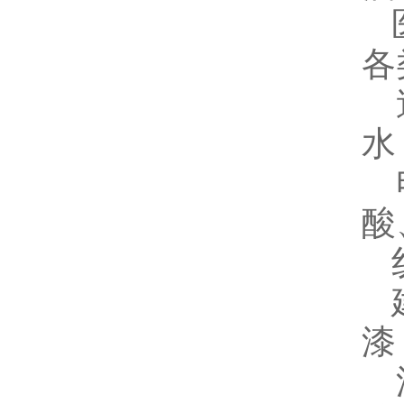
医
各
造
水
电
酸
纺
建
漆
汽