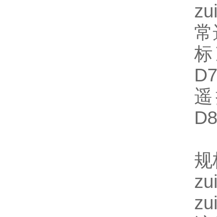
z
常
标
D7
遥
D8
规
z
z