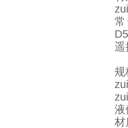
z
常
D5
遥
规
z
z
液
材