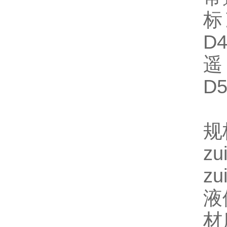
标
D4
遥
D5
规
z
z
液
材