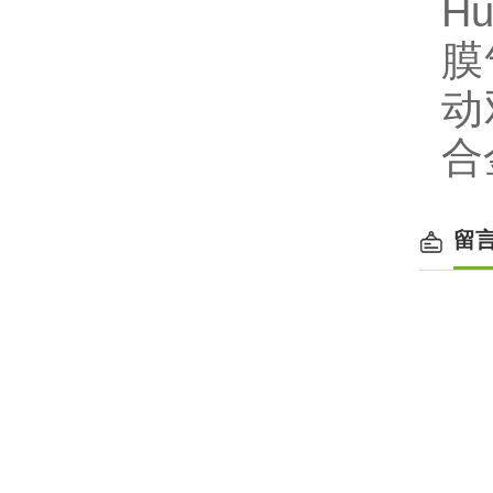
Hu
膜
动
合
留