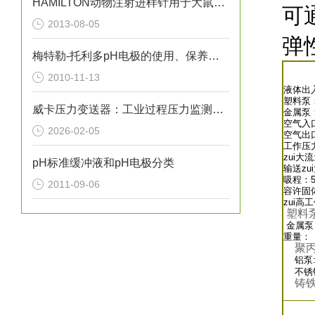
HAMILTON动物注射进样针用于大鼠和小鼠尾静脉注射技巧与方法
可
2013-08-05
弹
梅特勒-托利多pH电极的使用、保养与维护（图）
2010-11-13
液体出
塑料泵：
威卡压力变送器：工业过程压力监测的关键传感设备
金属泵：
空气入口
2026-02-05
空气出口
工作压力：
zui大流
pH标准缓冲液和pH电极分类
输送zu
吸程：5
2011-09-06
容许固体
zui高
塑料
金属泵
重量：
聚
铝泵:2
不锈钢泵
铸铁泵