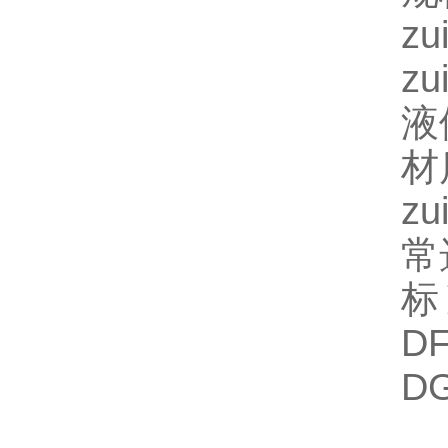
z
z
液
材
z
常
标
D
D