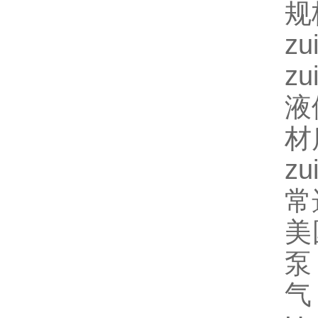
规
z
z
液
材
z
常
美
泵
气