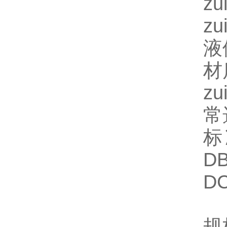
z
z
液
材
z
常
标
D
D
规