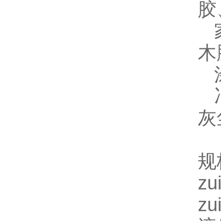
胶
家
木
涂
冶
灰
规
z
z