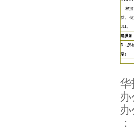
根据下
质。 
311。
隔膜泵
D
（所
泵）
华
办
办
：