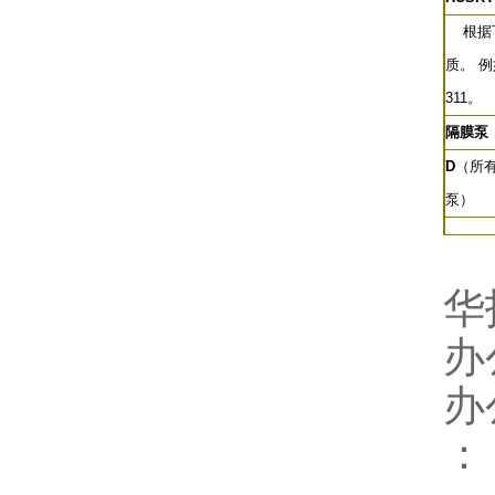
根据下
质。 
311。
隔膜泵
D
（所
泵）
华
办
办
：