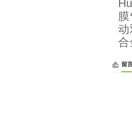
Hu
膜
动
合
留