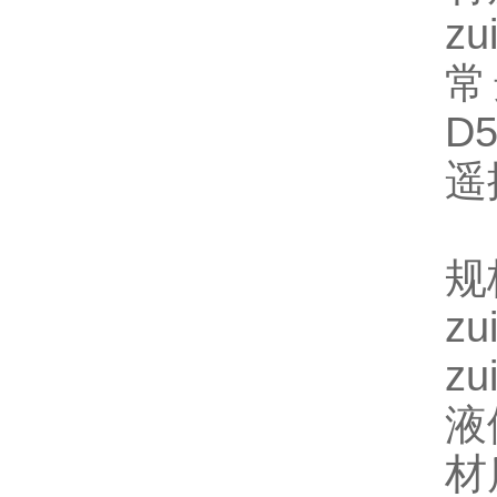
z
常
D5
遥
规
z
z
液
材