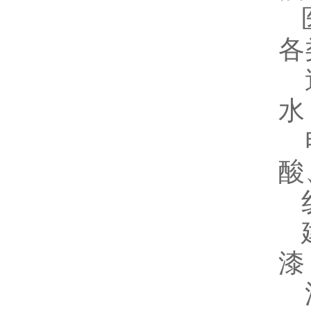
医
各
造
水
电
酸
纺
建
漆
汽