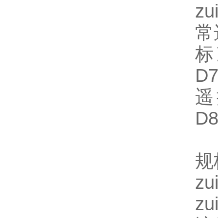
z
常
标
D7
遥
D8
规
z
z