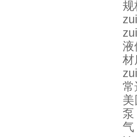
规
z
z
液
材
z
常
美
泵
气