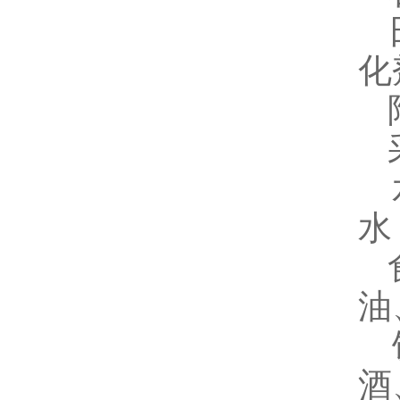
日
化
陶
采
水
水
食
油
饮
酒