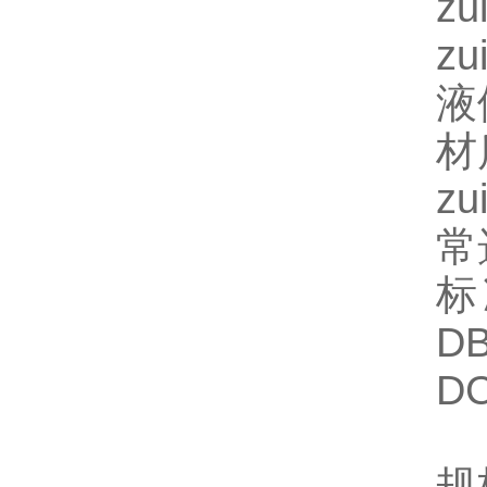
z
z
液
材
z
常
标
D
D
规