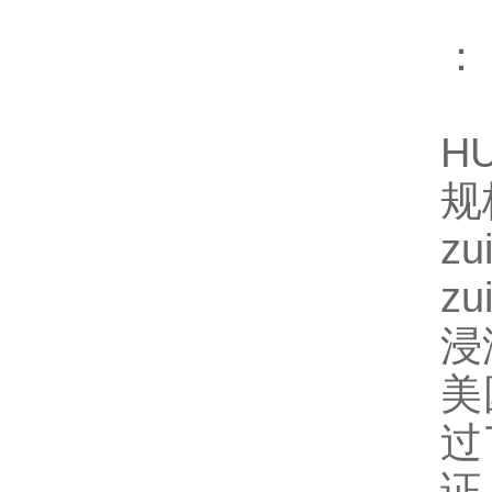
： 
H
规
z
z
浸
美
过
证