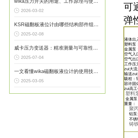
wika压力开关的用途、工作原理与使用注意事项
可
2026-03-02
弹
KSR磁翻板液位计由哪些结构部件组成呢？
2025-02-08
液体出
塑料泵：
威卡压力变送器：精准测量与可靠性的象征
金属泵：
空气入口
2025-07-04
空气出口
工作压力：
zui大流
一文看懂wika磁翻板液位计的使用技巧有哪些
输送zu
吸程：5
2025-03-05
容许固体
zui高
塑料
金属泵
重量：
聚
铝泵:2
不锈钢泵
铸铁泵