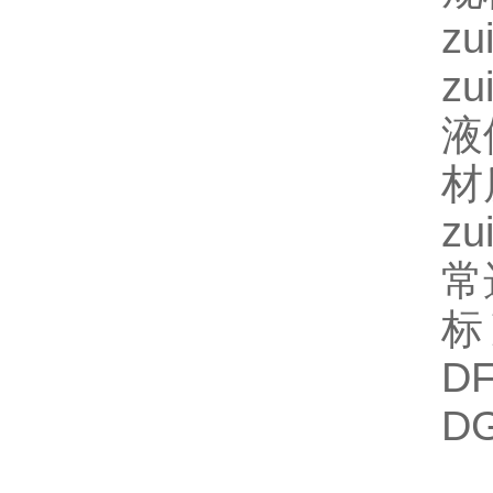
z
z
液
材
z
常
标
D
D