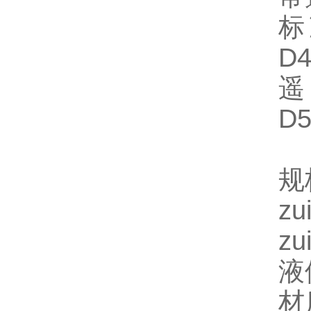
标
D4
遥
D5
规
z
z
液
材