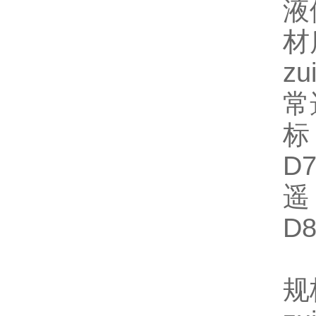
液
材
z
常
标
D7
遥
D8
规