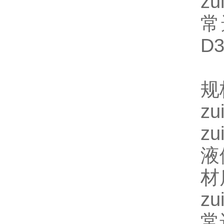
z
常
D3
规
z
z
液
材
z
常