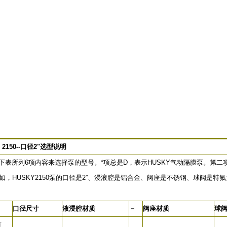
 2150--口径2"选型说明
表所列6项内容来选择泵的型号。*项总是D，表示HUSKY气动隔膜泵。第二
例如，HUSKY2150泵的口径是2”、浸液腔是铝合金、阀座是不锈钢、球阀是特
口径尺寸
液浸腔材质
－
阀座材质
球
有