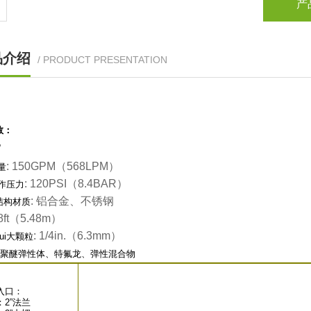
产
品介绍
/ PRODUCT PRESENTATION
数：
"
: 150GPM（568LPM）
量
: 120PSI（8.4BAR）
工作压力
: 铝合金、不锈钢
结构材质
18ft（5.48
m
）
: 1/4in.（6.3
mm
）
ui大颗粒
聚醚弹性体、特氟龙、弹性混合物
入口：
2”法兰