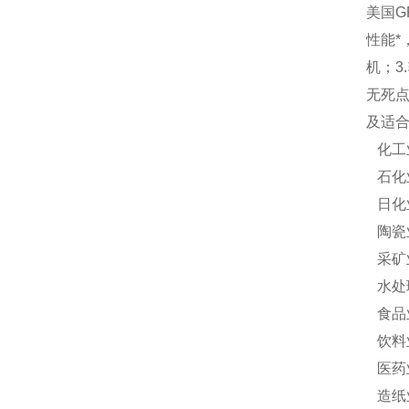
美国G
性能*
机；3
无死点
及适
化工
石化
日化
陶瓷
采矿
水处
食品
饮料
医药
造纸