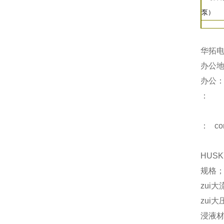
泵）
华拓
办公地
办公
：
： con
HUS
规格；
zui大
zui大
浸液材