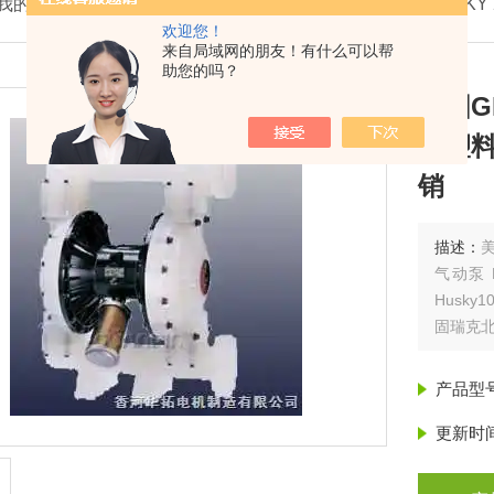
我的位置：
首页
>
产品展示
>
美国固瑞克GRACO
>
HUSKY
欢迎您！
来自局域网的朋友！有什么可以帮
助您的吗？
美国G
克塑料
销
描述：
美
气动泵 H
Husky1
固瑞克北
克1.5
产品型
更新时