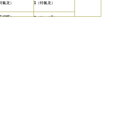
特氟龙）
1
（特氟龙）
乙缩醛）
®
5
（Hytrel
）
440C不锈钢）
®
6
（Santoprene
）
®
8
（氟橡胶）
ytrel
）
®
antoprene
）
氟橡胶）