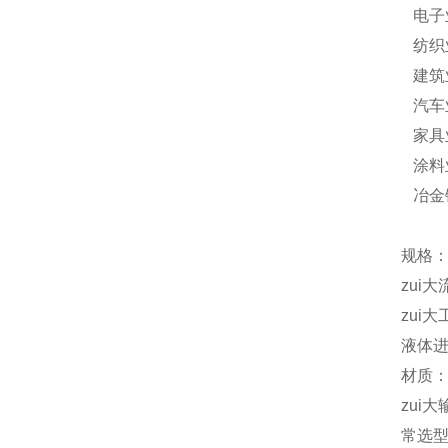
电子
纺织
建筑
汽车
家具
涂料
冶金
规格：
zui大
zui大
液体进
材质：
zui大
常选型号