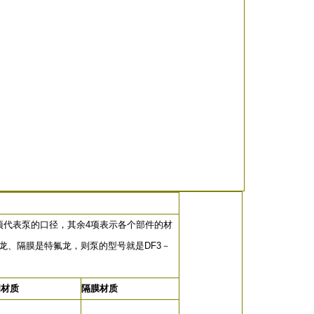
项代表泵的口径，其余4项表示各个部件的材
氟龙、隔膜是特氟龙，则泵的型号就是DF3－
阀材质
隔膜材质