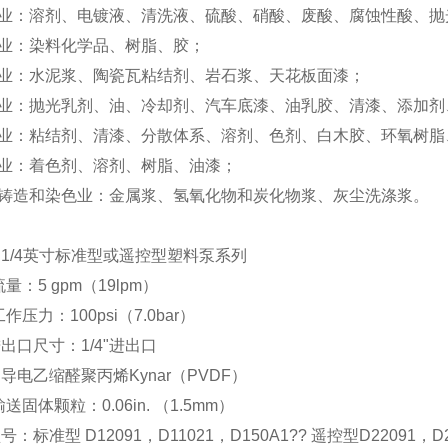
业：溶剂、电镀液、清洗液、硫酸、硝酸、废酸、腐蚀性酸、抛
业：染料化学品、树脂、胶；
业：水泥浆、陶瓷瓦粘结剂、岩石浆、天花板面漆；
业：抛光乳剂、油、冷却剂、汽车底漆、油乳胶、清漆、添加剂
业：粘结剂、清漆、分散体系、溶剂、色剂、白木胶、环氧树脂
业：着色剂、溶剂、树脂、油漆；
铸造和染色业：金属浆、氢氧化物和炭化物浆、灰尘洗涤浆。
1/4英寸标准型或遥控型塑料泵系列
流量：5 gpm（19lpm）
工作压力：100psi（7.0bar）
出口尺寸：1/4"进出口
导电乙缩醛聚丙烯Kynar（PVDF）
输送固体颗粒：0.06in. （1.5mm）
：标准型 D12091，D11021，D150A1?? 遥控型D22091，D2