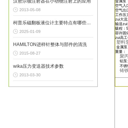
汉密尔顿注射器在小动物注射上的应用
金属泵：
空气入口
2013-05-08
空气出口
工作压力：
zui大流
柯普乐磁翻板液位计主要特点有哪些呢？
输送zu
吸程：5
2025-01-09
容许固体
zui高
塑料
HAMILTON进样针整体与部件的清洗
金属泵
重量：
2015-08-27
聚
铝泵:2
wika压力变送器技术参数
不锈钢泵
铸铁泵
2013-03-30