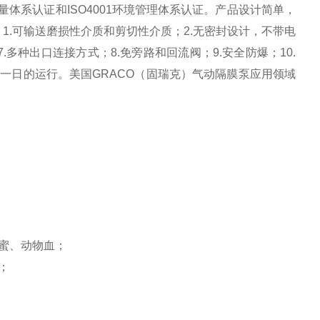
质量体系认证和ISO4001环境管理体系认证。产品设计简单，
1.可输送磨损性介质和剪切性介质；2.无密封设计，不带电
7.多种出口连接方式；8.免旁路和回流阀；9.安全防爆；10.
复一日的运行。美国GRACO（固瑞克）气动隔膜泵应用领域
蜜、动物血；
；