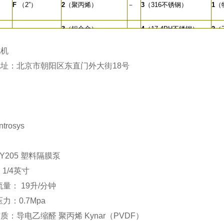
F
（2”）
2
（聚丙烯）
－
3
（316不锈钢）
1
（
3
（铝合金）
－
4
（17-4PH不锈钢）
2
（
4
（不锈钢）
－
®
4
（
5
（Hytrel
）
电机
5
（Kynar®）
－
®
址：北京市朝阳区东直门外大街18号
6
（Santoprene
）
5
（H
：
6
（铸铁）
－
9
（聚丙烯）
6
（S
－
A
（Kynar）
8
（
trosys
KY205 塑料隔膜泵
 1/4英寸
流量： 19升/分钟
压力：0.7Mpa
质：导电乙缩醛 聚丙烯 Kynar（PVDF）