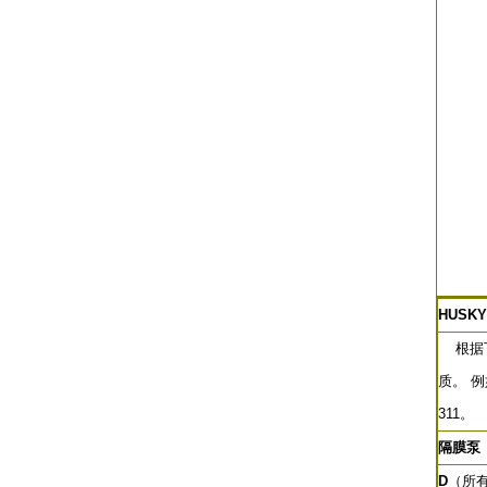
HUSKY
根据下
质。 
311。
隔膜泵
D
（所