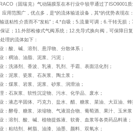
RACO（固瑞克）气动隔膜泵在本行业中较早通过了ISO9001
，应用范围广，优点多，是*的流体输送设备，其*的优势表现在：
.输送粘性介质而不“发粘”；4.*自吸；5.流量可调；6.干转无损；
保证；11.外部检修式气阀系统；12.先导式换向阀，可保障日
合处理的流体如下：
业：酸、碱、溶剂、悬浮物、分散体系；
业：稠油、油脂、泥浆、污泥；
业：洗涤剂、香波、乳液、乳剂、手霜、表面活化剂；
业：泥浆、瓷浆、石灰浆、陶土浆；
业：煤浆、岩浆、泥浆、砂浆、润滑油；
理：石灰浆、软性沉淀物、污水、化学品、废水；
业：液态半固体、巧克力、盐水、醋、糖浆、菜油、大豆油、蜂
业：酵母、糖浆、浓缩物、气液混合物、葡萄酒、果汁、玉米浆
业：溶剂、酸、碱、植物提炼液、软膏、血浆等各类药品料液；
业：粘结剂、树脂、油漆、油墨、颜料、双氧水；