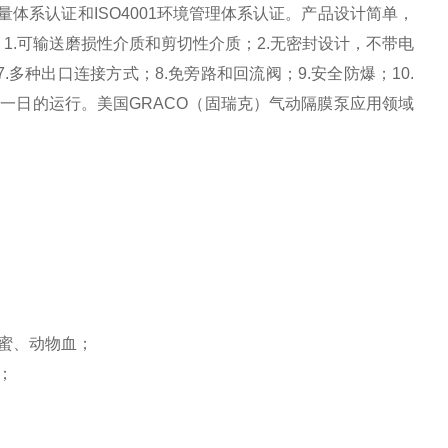
质量体系认证和ISO4001环境管理体系认证。产品设计简单，
1.可输送磨损性介质和剪切性介质；2.无密封设计，不带电
7.多种出口连接方式；8.免旁路和回流阀；9.安全防爆；10.
复一日的运行。美国GRACO（固瑞克）气动隔膜泵应用领域
蜜、动物血；
；