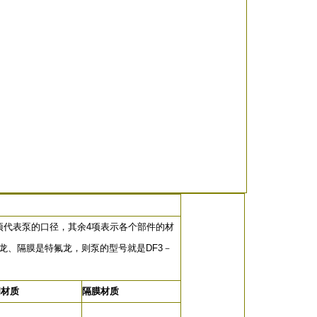
项代表泵的口径，其余4项表示各个部件的材
氟龙、隔膜是特氟龙，则泵的型号就是DF3－
阀材质
隔膜材质