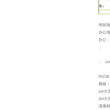
泵）
华拓
办公地
办公
：
： con
HUS
规格；
zui大
zui大
浸液材