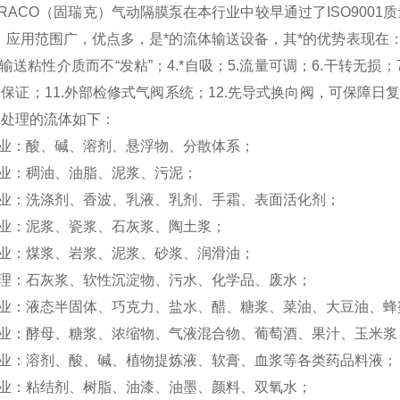
RACO（固瑞克）气动隔膜泵在本行业中较早通过了ISO9001
，应用范围广，优点多，是*的流体输送设备，其*的优势表现在：
.输送粘性介质而不“发粘”；4.*自吸；5.流量可调；6.干转无损；
保证；11.外部检修式气阀系统；12.先导式换向阀，可保障日
合处理的流体如下：
业：酸、碱、溶剂、悬浮物、分散体系；
业：稠油、油脂、泥浆、污泥；
业：洗涤剂、香波、乳液、乳剂、手霜、表面活化剂；
业：泥浆、瓷浆、石灰浆、陶土浆；
业：煤浆、岩浆、泥浆、砂浆、润滑油；
理：石灰浆、软性沉淀物、污水、化学品、废水；
业：液态半固体、巧克力、盐水、醋、糖浆、菜油、大豆油、蜂
业：酵母、糖浆、浓缩物、气液混合物、葡萄酒、果汁、玉米浆
业：溶剂、酸、碱、植物提炼液、软膏、血浆等各类药品料液；
业：粘结剂、树脂、油漆、油墨、颜料、双氧水；