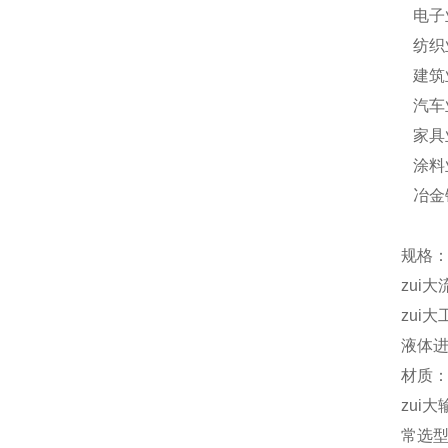
电子
纺织
建筑
汽车
家具
涂料
冶金
规格：
zui大
zui大
液体进
材质：
zui大
常选型号