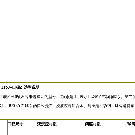
 2150--口径2"选型说明
表所列6项内容来选择泵的型号。*项总是D，表示HUSKY气动隔膜泵。第二
例如，HUSKY2150泵的口径是2”、浸液腔是铝合金、阀座是不锈钢、球阀是特
口径尺寸
液浸腔材质
－
阀座材质
球
有