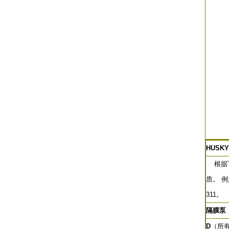
HUSKY
根据下
质。 
311。
隔膜泵
D
（所