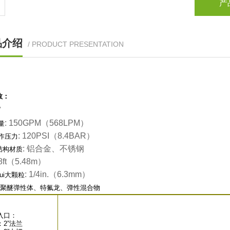
产
品介绍
/ PRODUCT PRESENTATION
数：
"
: 150GPM（568LPM）
量
: 120PSI（8.4BAR）
工作压力
: 铝合金、不锈钢
结构材质
18ft（5.48
m
）
: 1/4in.（6.3
mm
）
ui大颗粒
聚醚弹性体、特氟龙、弹性混合物
入口：
2”法兰