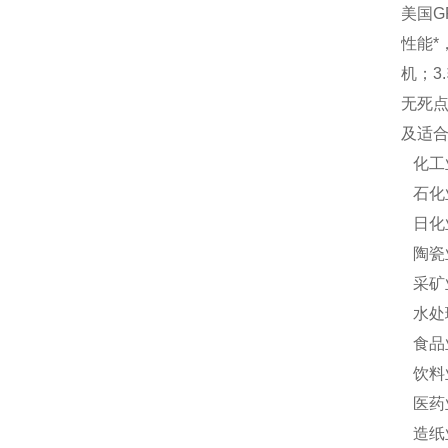
美国G
性能*
机；3
无死点
及适
化工
石化
日化
陶瓷
采矿
水处
食品
饮料
医药
造纸