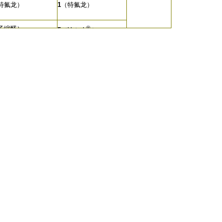
特氟龙）
1
（特氟龙）
乙缩醛）
®
5
（Hytrel
）
440C不锈钢）
®
6
（Santoprene
）
®
8
（氟橡胶）
ytrel
）
®
antoprene
）
氟橡胶）