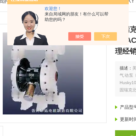
我的位置：
首页
>
产品展示
>
美国固瑞克GRACO
>
HUSKY
欢迎您！
来自局域网的朋友！有什么可以帮
助您的吗？
固瑞克
GRA
理经
描述：
美
气动泵 H
Husky1
固瑞克北
克1.5
产品型
更新时