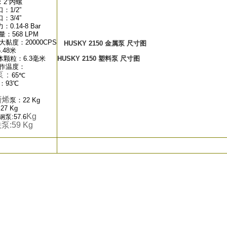
2”内螺
：1/2”
：3/4”
0.14-8 Bar
量：568 LPM
i大黏度：20000CPS
HUSKY 2150 金属泵 尺寸图
.48米
颗粒：6.3毫米
HUSKY 2150 塑料泵 尺寸图
工作温度：
泵：
65℃
：93℃
丙烯
泵：22 Kg
7 Kg
Kg
:57.6
:59
Kg