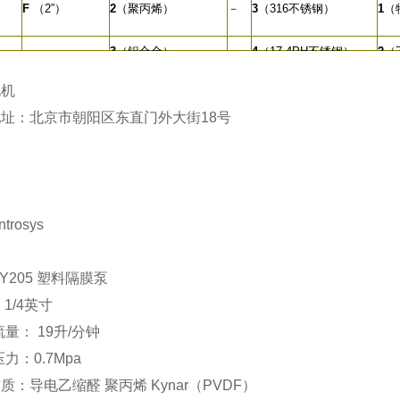
F
（2”）
2
（聚丙烯）
－
3
（316不锈钢）
1
（
3
（铝合金）
－
4
（17-4PH不锈钢）
2
（
4
（不锈钢）
－
®
4
（
5
（Hytrel
）
电机
5
（Kynar®）
－
®
址：北京市朝阳区东直门外大街18号
6
（Santoprene
）
5
（H
：
6
（铸铁）
－
9
（聚丙烯）
6
（S
－
A
（Kynar）
8
（
trosys
KY205 塑料隔膜泵
 1/4英寸
流量： 19升/分钟
压力：0.7Mpa
质：导电乙缩醛 聚丙烯 Kynar（PVDF）