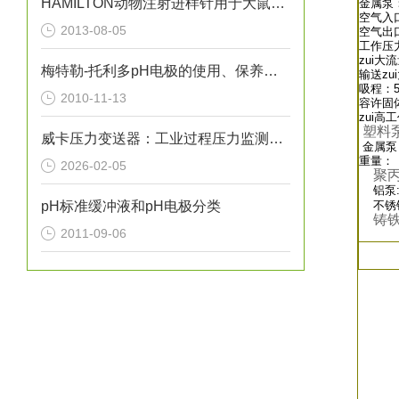
HAMILTON动物注射进样针用于大鼠和小鼠尾静脉注射技巧与方法
金属泵：
空气入口
2013-08-05
空气出口
工作压力：
zui大流
梅特勒-托利多pH电极的使用、保养与维护（图）
输送zu
吸程：5
2010-11-13
容许固体
zui高
塑料
威卡压力变送器：工业过程压力监测的关键传感设备
金属泵
重量：
2026-02-05
聚
铝泵:2
pH标准缓冲液和pH电极分类
不锈钢泵
铸铁泵
2011-09-06