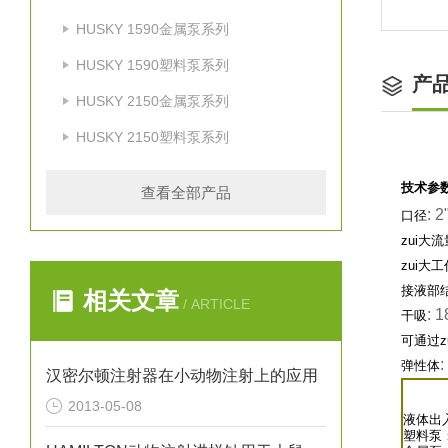
HUSKY 1590金属泵系列
HUSKY 1590塑料泵系列
产
HUSKY 2150金属泵系列
HUSKY 2150塑料泵系列
技术参
查看全部产品
: 2
口径
zui大流
zui大
接液部
相关文章
/ ARTICLE
: 
干吸
可通过z
:
弹性体
汉密尔顿注射器在小动物注射上的应用
2013-05-08
液体出
塑料泵：