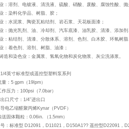
业：溶剂、电镀液、清洗液、硫酸、硝酸、废酸、腐蚀性酸、抛
业：染料化学品、树脂、胶；
业：水泥浆、陶瓷瓦粘结剂、岩石浆、天花板面漆；
业：抛光乳剂、油、冷却剂、汽车底漆、油乳胶、清漆、添加剂
业：粘结剂、清漆、分散体系、溶剂、色剂、白木胶、环氧树脂
业：着色剂、溶剂、树脂、油漆；
铸造和染色业：金属浆、氢氧化物和炭化物浆、灰尘洗涤浆。
1/4英寸标准型或遥控型塑料泵系列
流量：5 gpm（19lpm）
工作压力：100psi（7.0bar）
出口尺寸：1/4"进出口
导电乙缩醛聚丙烯Kynar（PVDF）
输送固体颗粒：0.06in. （1.5mm）
：标准型 D12091，D11021，D150A1?? 遥控型D22091，D2