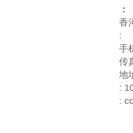
：
香
:
手
传
地
: 1
:
c