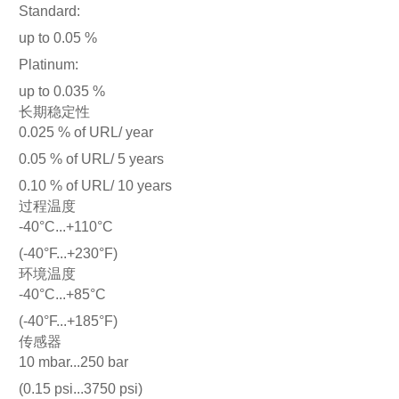
Standard:
up to 0.05 %
Platinum:
up to 0.035 %
长期稳定性
0.025 % of URL/ year
0.05 % of URL/ 5 years
0.10 % of URL/ 10 years
过程温度
-40°C...+110°C
(-40°F...+230°F)
环境温度
-40°C...+85°C
(-40°F...+185°F)
传感器
10 mbar...250 bar
(0.15 psi...3750 psi)