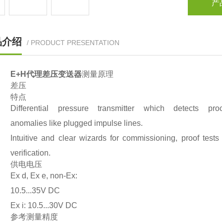
产
品介绍
/ PRODUCT PRESENTATION
E+H代理差压变送器
测量原理
差压
特点
Differential pressure transmitter which detects pro
anomalies like plugged impulse lines.
Intuitive and clear wizards for commissioning, proof tests
verification.
供电电压
Ex d, Ex e, non-Ex:
10.5...35V DC
Ex i: 10.5...30V DC
参考测量精度