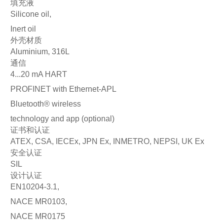
填充液
Silicone oil,
Inert oil
外壳材质
Aluminium, 316L
通信
4...20 mA HART
PROFINET with Ethernet-APL
Bluetooth® wireless
technology and app (optional)
证书和认证
ATEX, CSA, IECEx, JPN Ex, INMETRO, NEPSI, UK Ex
安全认证
SIL
设计认证
EN10204-3.1,
NACE MR0103,
NACE MR0175