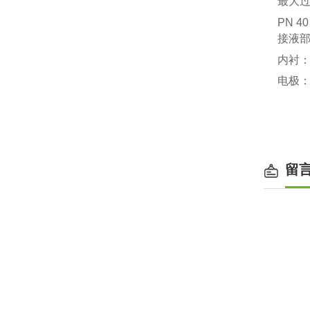
最大
PN 40
接液
内衬
电极：1.
留