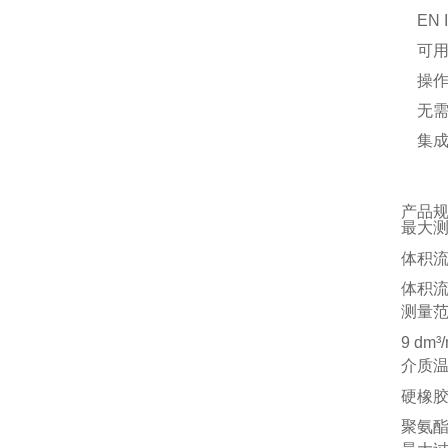
EN
可用
操作
无需
集成校
产品
最大
体积流量（
体积流量（
测量
9 dm³/
介质
硬橡胶内衬
聚氨酯内衬