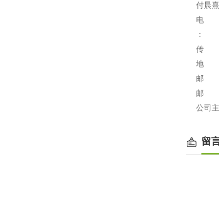
付晨熹
电 话：
：
传 真：
地 址
邮 编
邮 箱：
公司主页：
留