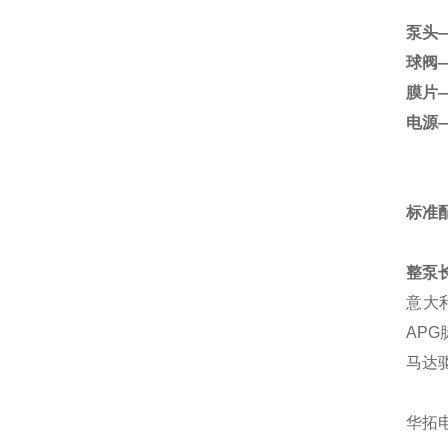
泵头
球阀
膜片
电源
标准配
整泵
意大利
APG
马达
华拓