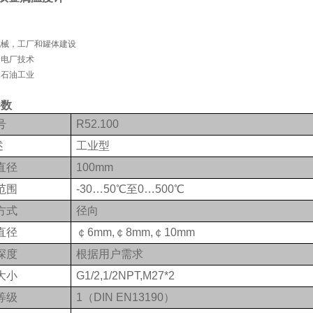
机械，工厂和罐体建设
和电厂技术
和石油工业
参数
号
R52.100
述
工业型
直径
100mm
范围
-30…50℃至0…500℃
方式
径向
直径
￠6mm,￠8mm,￠10mm
深度
根据用户需求
大小
G1/2,1/2NPT,M27*2
等级
1（DIN EN13190）