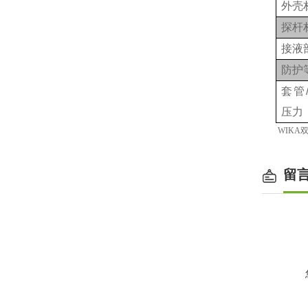
外壳
探杆
接液
防护
套管
压力
WIK
留