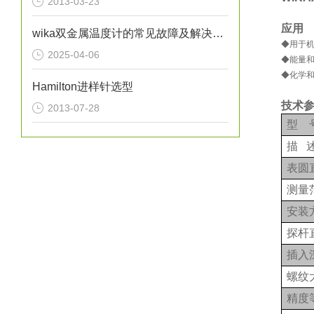
2013-03-23
应用
wika双金属温度计的常见故障及解决方法
◆用于
2025-04-06
◆能量
◆化学
Hamilton进样针选型
技术
2013-07-28
型
描
表圆
测量
安装
探杆
插入
螺纹
精度