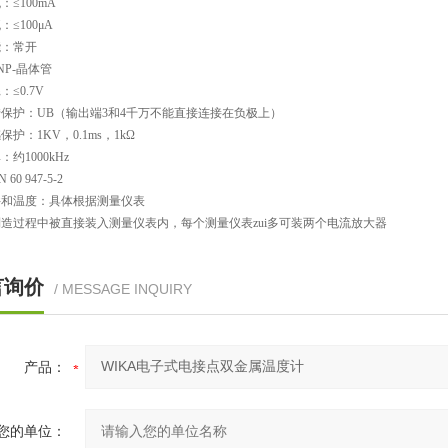
≤100mA
≤100μA
能：常开
NP-晶体管
≤0.7V
保护：UB（输出端3和4千万不能直接连接在负极上）
护：1KV，0.1ms，1kΩ
约1000kHz
60 947-5-2
件和温度：具体根据测量仪表
造过程中被直接装入测量仪表内，每个测量仪表zui多可装两个电流放大器
言询价
/ MESSAGE INQUIRY
产品：
您的单位：