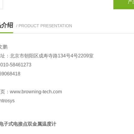
产
品介绍
/ PRODUCT PRESENTATION
文鹏
地址：北京市
朝阳
区成寿寺路
134
号
4
号
2209
室
：
010-
58461273
69068418
主页：
www.browning-tech.com
ntrosys
电子式电接点双金属温度计