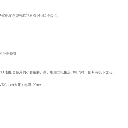
子式电接点型号830E只有1个或2个接点。
和环保领域
LC相配合使用的小容量的开关。电感式电接点830E同样一般具有以下优点，
C，zui大开关电流100mA。