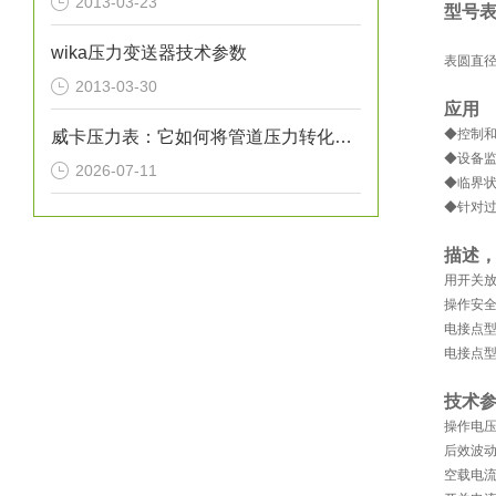
2013-03-23
型号
wika压力变送器技术参数
表圆直径
2013-03-30
应用
◆控制
威卡压力表：它如何将管道压力转化为指针读数？
◆设备
2026-07-11
◆临界
◆针对
描述
用开关放
操作安
电接点型
电接点型
技术
操作电压：
后效波动：
空载电流