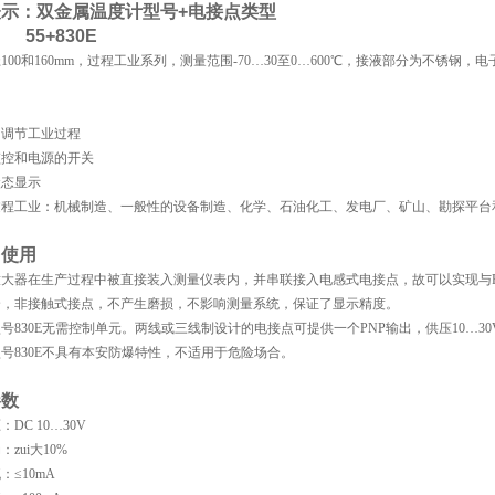
表示：双金属温度计型号
+
电接点类型
55+830E
100和160mm，过程工业系列，测量范围-70…30至0…600℃，接液部分为不锈钢，电
和调节工业过程
监控和电源的开关
状态显示
过程工业：机械制造、一般性的设备制造、化学、石油化工、发电厂、矿山、勘探平台
，使用
大器在生产过程中被直接装入测量仪表内，并串联接入电感式电接点，故可以实现与P
全，非接触式接点，不产生磨损，不影响测量系统，保证了显示精度。
号830E无需控制单元。两线或三线制设计的电接点可提供一个PNP输出，供压10…30VD
号830E不具有本安防爆特性，不适用于危险场合。
参数
DC 10…30V
zui大10%
：≤10mA