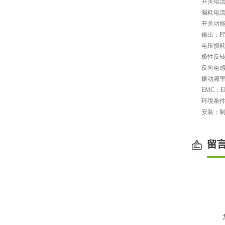
开关电流：
漏耗电流：
开关功
输出：P
电压损耗：
极性反转
反向电感保
振动频率：
EMC：EN 
环境条
安装：制
留