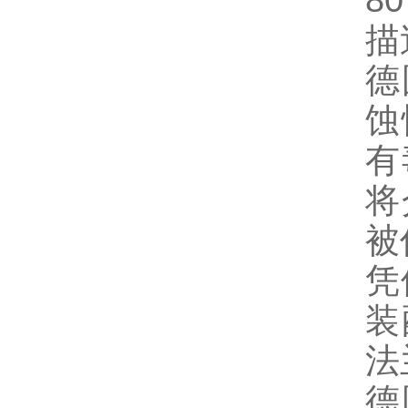
8
描
德
蚀
有
将
被
凭
装
法
德