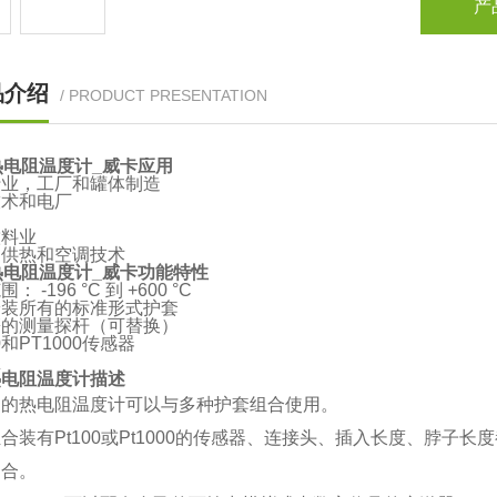
产
品介绍
/ PRODUCT PRESENTATION
a热电阻温度计_威卡
应用
行业，工厂和罐体制造
技术和电厂
饮料业
，供热和空调技术
a热电阻温度计_威卡
功能特性
： -196 °C 到 +600 °C
安装所有的标准形式护套
簧的测量探杆（可替换）
0和PT1000传感器
型
热电阻温度计描述
列的热电阻温度计可以与多种护套组合使用。
合装有Pt100或Pt1000的传感器、连接头、插入长度、脖
场合。