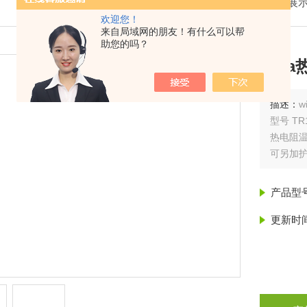
我的位置：
首页
>
产品展
欢迎您！
来自局域网的朋友！有什么可以帮
助您的吗？
wik
描述：
w
型号 TR
热电阻
可另加
机械行
能源技
产品型
化工
食品饮
更新时
卫生，