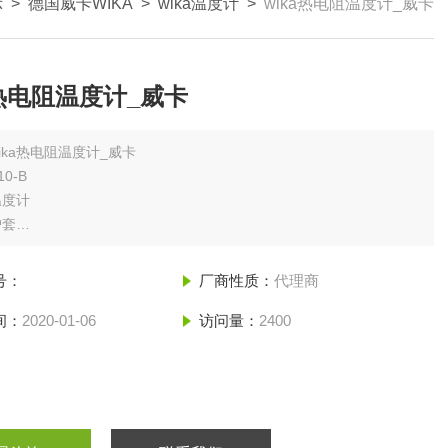
示
>
德国威卡WIKA
>
wika温度计
>
wika热电阻温度计_威卡
a热电阻温度计_威卡
ika热电阻温度计_威卡
10-B
温度计
护套
业，工厂和罐体制造
术和电厂
号：
厂商性质：
代理商
料业
间：
2020-01-06
访问量：
2400
供热和空调技术