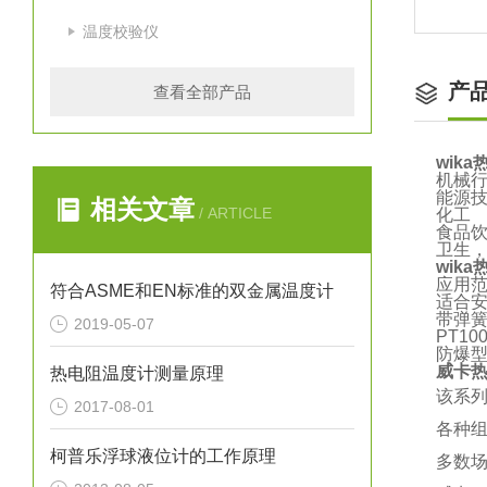
温度校验仪
产
查看全部产品
wik
机械
能源
相关文章
/ ARTICLE
化工
食品
卫生
wik
应用范围
符合ASME和EN标准的双金属温度计
适合
带弹
2019-05-07
PT10
防爆
威卡
热电阻温度计测量原理
该系
2017-08-01
各种组
柯普乐浮球液位计的工作原理
多数