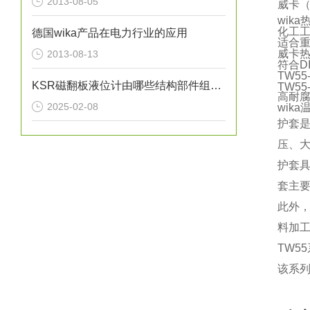
2013-08-05
威卡（
wik
化工
德国wika产品在电力行业的应用
适合
威卡
2013-08-13
符合DI
TW5
KSR磁翻板液位计由哪些结构部件组成呢？
TW5
高耐腐
2025-02-08
wik
护套
压、
护套
套主
此外
料加
TW5
该系列