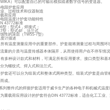
WIKA）可以配套自己的可输出模拟或者数字信号的变送器。
a热电阻护套应用
工业、过程技术和仪器制造
重载荷应用
热电阻温度计护套功能特性
N 43772标准
5-6型：型式4，焊接式；
5-7型：型式4F，法兰式
蚀性的涂层（TW55-7型）
a温度计描述
是所有温度测量应用中的重要部件。护套能将测量过程与周围环
大流量的介质与温度传感器本体隔开，从而使得用户在不停车情
具有多种设计款式和材料，可满足所有应用要求。接口类型和基
要分为螺纹式、焊入式和法兰式。
，护套还可以分为组装式和整体式两种类型。组装式护套是由管
工而成。
5系列整件式的焊接护套适用于威卡生产的各种电子和机械式温度
为重载荷应用设计的护套符合DIN 43772标准，适合化工工业