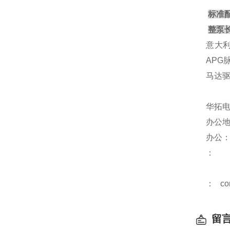
标准配
整泵
意大利
APG
马达驱
华拓
办公地
办公
：
： con
留