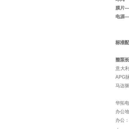
膜片—
电源—
标准配
整泵长
意大利
APG
马达驱
华拓
办公地
办公
：