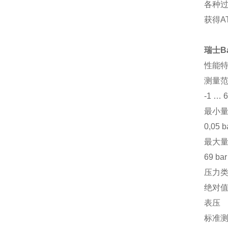
各种
获得A
瑞士B
性能
测量
-1 … 6
最小
0,05 b
最大
69 bar
压力
绝对
表压
标准测