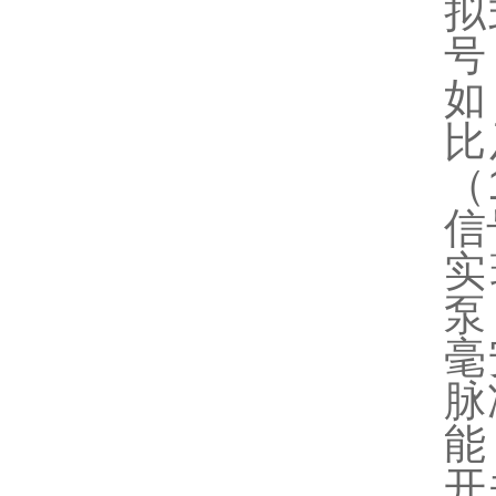
拟
号
如
比
（
信
实
泵
毫
脉
能
开