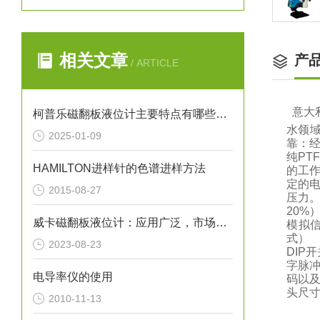
相关文章
产
/ ARTICLE
意大
柯普乐磁翻板液位计主要特点有哪些呢？
水领
2025-01-09
靠：
纯P
HAMILTON进样针的色谱进样方法
的工作
定的
2015-08-27
压力。
20%
威卡磁翻板液位计：应用广泛，市场前景广阔
模拟
式） 
2023-08-23
DIP
字脉
电导率仪的使用
码以及
头尺寸（
2010-11-13