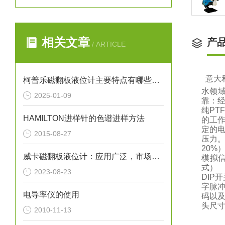
相关文章
产
/ ARTICLE
意大
柯普乐磁翻板液位计主要特点有哪些呢？
水领
2025-01-09
靠：
纯P
HAMILTON进样针的色谱进样方法
的工作
定的
2015-08-27
压力。
20%
威卡磁翻板液位计：应用广泛，市场前景广阔
模拟
式） 
2023-08-23
DIP
字脉
电导率仪的使用
码以及
头尺寸（
2010-11-13