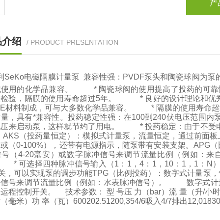
产
品介绍
/ PRODUCT PRESENTATION
利SeKo电磁隔膜计量泵 兼容性强：PVDF泵头和陶瓷球阀为泵
域使用的化学品兼容。 * 陶瓷球阀的使用提高了投药的可靠
经检验，隔膜的使用寿命超过5年。 * 良好的设计理论和优
TFE材料制成，可与大多数化学品兼容。 * 隔膜的使用寿命
量，具有*兼容性。投药稳定性强：在100到240伏电压范围
电压来启动泵，这样就节约了用电。 * 投药稳定：由于不受
 AKS（投药量恒定）：模拟式计量泵，流量恒定，通过前面板
）或（0-100%），还带有电源指示，随泵带有安装支架。AP
信号（4-20毫安）或数字脉冲信号来调节流量比例（例如：
* 可选择四种脉冲信号输入（1：1，4：1，10：1，1：
开关，可以实现泵的调步功能TPG（比例投药）：数字式计量泵，
冲信号来调节流量比例（例如：水表脉冲信号）。 数字式计量
运程控制开关。 技术参数： 型 号压 力（bar）流 量（升/小
毫米）功 率（瓦）600202.51200,354/6吸入4/7排出12,01830,416