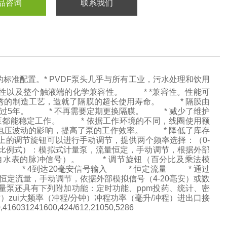
品咨询
联系我们
的标准配置。* PVDF泵头几乎与所有工业，污水处理和饮用
性以及整个触液端的化学兼容性。 * *兼容性。性能可
秀的制造工艺，造就了隔膜的超长使用寿命。 * 隔膜由
超过5年。 * 不再需要定期更换隔膜。 * 减少了维护
内泵都能稳定工作。 * 依据工作环境的不同，线圈使用额
电压波动的影响，提高了泵的工作效率。 * 降低了库存
上的调节旋钮可以进行手动调节，提供两个频率选择：（0-
G（比例式）：模拟式计量泵，流量恒定，手动调节，根据外部
来自水表的脉冲信号）。 * 调节旋钮（百分比及乘法模
N） * 4到达20毫安信号输入 * 恒定流量 * 通过
恒定流量，手动调节，依据外部模拟信号（4-20毫安）或数
泵还具有下列附加功能：定时功能、ppm投药、统计、密
时）zui大频率（冲程/分钟）冲程功率（毫升/冲程）进出口接
031241600,424/612,21050,5286