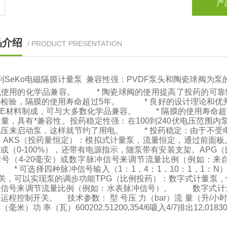
产
品介绍
/ PRODUCT PRESENTATION
利SeKo电磁隔膜计量泵 兼容性强：PVDF泵头和陶瓷球阀为泵
域使用的化学品兼容。 * 陶瓷球阀的使用提高了投药的可靠
经检验，隔膜的使用寿命超过5年。 * 良好的设计理论和优
TFE材料制成，可与大多数化学品兼容。 * 隔膜的使用寿命
量，具有*兼容性。投药稳定性强：在100到240伏电压范围
电压来启动泵，这样就节约了用电。 * 投药稳定：由于不受
 AKS（投药量恒定）：模拟式计量泵，流量恒定，通过前面板
）或（0-100%），还带有电源指示，随泵带有安装支架。AP
信号（4-20毫安）或数字脉冲信号来调节流量比例（例如：
* 可选择四种脉冲信号输入（1：1，4：1，10：1，1：
开关，可以实现泵的调步功能TPG（比例投药）：数字式计量泵，
冲信号来调节流量比例（例如：水表脉冲信号）。 数字式计量
运程控制开关。 技术参数： 型 号压 力（bar）流 量（升/小
毫米）功 率（瓦）600202.51200,354/6吸入4/7排出12,01830,416