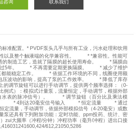
品咨询
联系我们
的标准配置。* PVDF泵头几乎与所有工业，污水处理和饮用
性以及整个触液端的化学兼容性。 * *兼容性。性能可
秀的制造工艺，造就了隔膜的超长使用寿命。 * 隔膜由
超过5年。 * 不再需要定期更换隔膜。 * 减少了维护
内泵都能稳定工作。 * 依据工作环境的不同，线圈使用额
电压波动的影响，提高了泵的工作效率。 * 降低了库存
上的调节旋钮可以进行手动调节，提供两个频率选择：（0-
G（比例式）：模拟式计量泵，流量恒定，手动调节，根据外部
来自水表的脉冲信号）。 * 调节旋钮（百分比及乘法模
N） * 4到达20毫安信号输入 * 恒定流量 * 通过
恒定流量，手动调节，依据外部模拟信号（4-20毫安）或数
泵还具有下列附加功能：定时功能、ppm投药、统计、密
时）zui大频率（冲程/分钟）冲程功率（毫升/冲程）进出口接
031241600,424/612,21050,5286