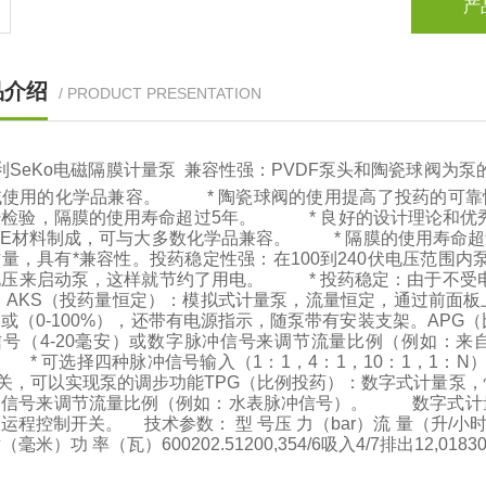
产
品介绍
/ PRODUCT PRESENTATION
利SeKo电磁隔膜计量泵 兼容性强：PVDF泵头和陶瓷球阀为泵
域使用的化学品兼容。 * 陶瓷球阀的使用提高了投药的可靠
经检验，隔膜的使用寿命超过5年。 * 良好的设计理论和优
TFE材料制成，可与大多数化学品兼容。 * 隔膜的使用寿命
量，具有*兼容性。投药稳定性强：在100到240伏电压范围
电压来启动泵，这样就节约了用电。 * 投药稳定：由于不受
 AKS（投药量恒定）：模拟式计量泵，流量恒定，通过前面板
）或（0-100%），还带有电源指示，随泵带有安装支架。AP
信号（4-20毫安）或数字脉冲信号来调节流量比例（例如：
* 可选择四种脉冲信号输入（1：1，4：1，10：1，1：
开关，可以实现泵的调步功能TPG（比例投药）：数字式计量泵，
冲信号来调节流量比例（例如：水表脉冲信号）。 数字式计量
运程控制开关。 技术参数： 型 号压 力（bar）流 量（升/小
毫米）功 率（瓦）600202.51200,354/6吸入4/7排出12,01830,416