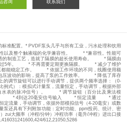
品咨询
联系我们
的标准配置。* PVDF泵头几乎与所有工业，污水处理和饮用
性以及整个触液端的化学兼容性。 * *兼容性。性能可
秀的制造工艺，造就了隔膜的超长使用寿命。 * 隔膜由
超过5年。 * 不再需要定期更换隔膜。 * 减少了维护
内泵都能稳定工作。 * 依据工作环境的不同，线圈使用额
电压波动的影响，提高了泵的工作效率。 * 降低了库存
上的调节旋钮可以进行手动调节，提供两个频率选择：（0-
G（比例式）：模拟式计量泵，流量恒定，手动调节，根据外部
来自水表的脉冲信号）。 * 调节旋钮（百分比及乘法模
N） * 4到达20毫安信号输入 * 恒定流量 * 通过
恒定流量，手动调节，依据外部模拟信号（4-20毫安）或数
泵还具有下列附加功能：定时功能、ppm投药、统计、密
时）zui大频率（冲程/分钟）冲程功率（毫升/冲程）进出口接
031241600,424/612,21050,5286