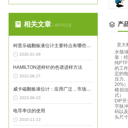
相关文章
产
/ ARTICLE
意大
柯普乐磁翻板液位计主要特点有哪些呢？
水领
2025-01-09
靠：
纯P
HAMILTON进样针的色谱进样方法
的工作
定的
2015-08-27
压力。
20%
威卡磁翻板液位计：应用广泛，市场前景广阔
模拟
式） 
2023-08-23
DIP
字脉
电导率仪的使用
码以及
头尺寸（
2010-11-13