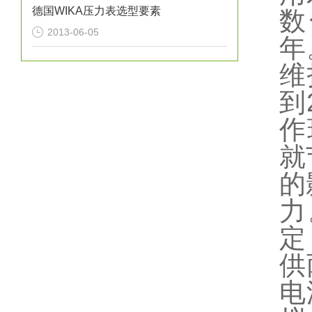
德国WIKA压力表选型要素
数
2013-06-05
年
维
到
作
就
的
力
定
供
电