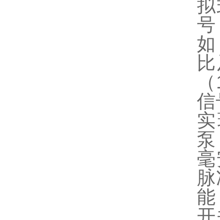
拟
号
如
比
（
信
实
泵
毫
脉
能
开