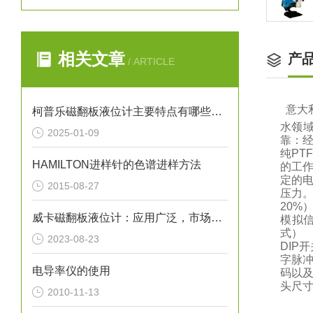
相关文章
产
/ ARTICLE
意大
柯普乐磁翻板液位计主要特点有哪些呢？
水领
2025-01-09
靠：
纯P
HAMILTON进样针的色谱进样方法
的工作
定的
2015-08-27
压力。
20%
威卡磁翻板液位计：应用广泛，市场前景广阔
模拟
式） 
2023-08-23
DIP
字脉
电导率仪的使用
码以及
头尺寸（
2010-11-13