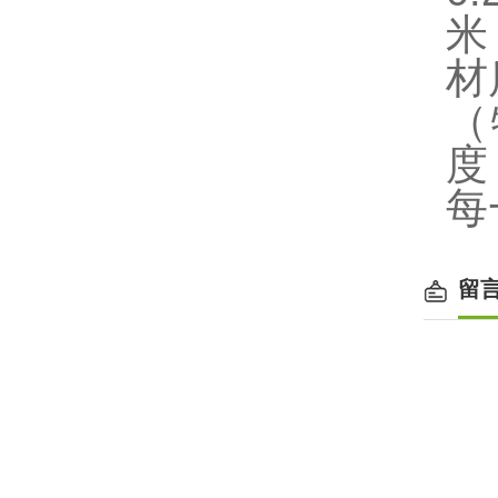
米
材
（
度
每
留