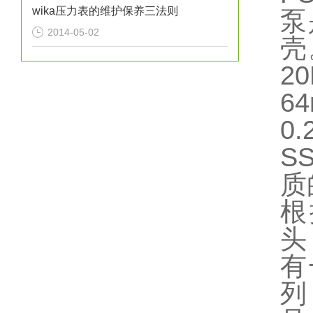
wika压力表的维护保养三法则
泵
2014-05-02
壳
2
6
0
S
质
根
头
有