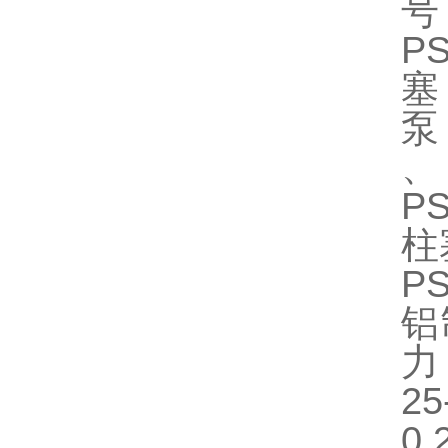
号
P
塞
泵
、
P
柱
P
铝
力
0