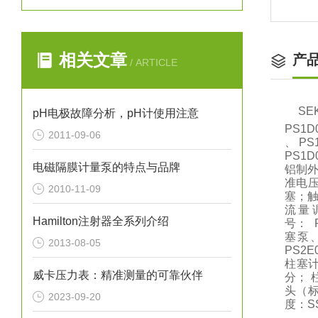
相关文章
产
/ ARTICLE
S
pH电极故障分析，pH计使用注意
PS1D
2011-09-06
、 PS
PS1
电磁隔膜计量泵的特点与品牌
铝制外
准电压
2010-11-09
塞；触
流量
Hamilton注射器全系列介绍
号： 
塞泵、
2013-08-05
PS2
柱塞计
威卡压力表：精准测量的可靠伙伴
分； 柱
头（标
2023-09-20
度：S