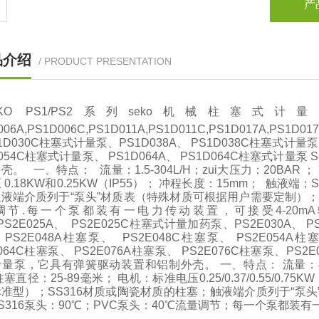
产
品介绍
/ PRODUCT PRESENTATION
EKO PS1/PS2系列seko机械柱塞式计量泵PS
006A,PS1D006C,PS1D011A,PS1D011C,PS1D017A,PS1
1D030C柱塞式计量泵、PS1D038A、 PS1D038C柱塞式计量泵、
D054C柱塞式计量泵、 PS1D064A、 PS1D064C柱塞式计
壳。 一、特点： 流量：1.5-304L/H；zui大压力：20BAR ；
 0.18KW和0.25KW（IP55）； 冲程长度：15mm； 触液
液端介质列于“泵头”材质表（特殊材质可根据用户需要定制）；zu
调节.每一个泵都装有一电力传动装置，可接受4-20mA输入
PS2E025A、 PS2E025C柱塞式计量加药泵、PS2E030A、 P
PS2E048A柱塞泵、 PS2E048C柱塞泵、 PS2E054A柱塞
E064C柱塞泵、 PS2E076A柱塞泵、 PS2E076C柱塞泵、PS2
量泵，它具有弹簧驱动装置和铝制外壳。 一、特点： 流量：40-100
塞直径：25-89毫米； 电机：标准电压0.25/0.37/0.55/0.7
准型）；SS316材质或陶瓷材质的柱塞；触液端介质列于“泵头
S316泵头：90℃；PVC泵头：40℃流量调节；每一个泵都装有