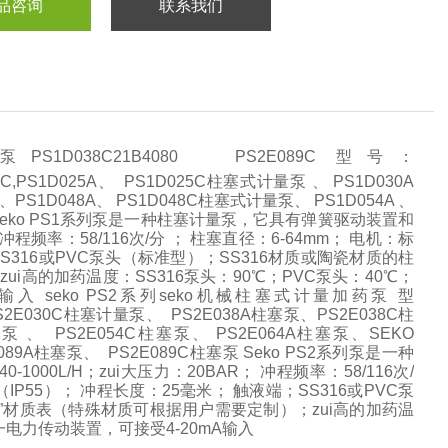
品咨询
联系我们
1D038C21B4080 PS2E089C 型号：
D017C,PS1D025A、 PS1D025C柱塞式计量泵 、 PS1D030A
PS1D048A、 PS1D048C柱塞式计量泵、 PS1D054A 、
量泵 Seko PS1系列泵是一种柱塞计量泵，它具有弹簧驱动装置和
 冲程频率：58/116次/分 ； 柱塞直径：6-64mm； 电机：标
端；SS316或PVC泵头（标准型）；SS316材质或陶瓷材质的柱
i高的加药温度：SS316泵头：90℃；PVC泵头：40℃；
 seko PS2系列seko机械柱塞式计量加药泵 型
S2E030C柱塞计量泵、 PS2E038A柱塞泵、PS2E038C柱
泵 、 PS2E054C柱塞泵、 PS2E064A柱塞泵、SEKO
E089A柱塞泵、 PS2E089C柱塞泵 Seko PS2系列泵是一种
0L/H；zui大压力：20BAR； 冲程频率：58/116次/
5KW（IP55）； 冲程长度：25毫米； 触液端；SS316或PVC泵
”材质表（特殊材质可根据用户需要定制）；zui高的加药温
一电力传动装置，可接受4-20mA输入