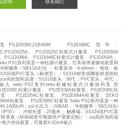
品咨询
联系我们
1D038C21B4080 PS2E089C 型号：
D017C,PS1D025A、 PS1D025C柱塞式计量泵 、 PS1D030A
PS1D048A、 PS1D048C柱塞式计量泵、 PS1D054A 、
量泵 Seko PS1系列泵是一种柱塞计量泵，它具有弹簧驱动装置和
 冲程频率：58/116次/分 ； 柱塞直径：6-64mm； 电机：标
端；SS316或PVC泵头（标准型）；SS316材质或陶瓷材质的柱
i高的加药温度：SS316泵头：90℃；PVC泵头：40℃；
 seko PS2系列seko机械柱塞式计量加药泵 型
S2E030C柱塞计量泵、 PS2E038A柱塞泵、PS2E038C柱
泵 、 PS2E054C柱塞泵、 PS2E064A柱塞泵、SEKO
E089A柱塞泵、 PS2E089C柱塞泵 Seko PS2系列泵是一种
0L/H；zui大压力：20BAR； 冲程频率：58/116次/
5KW（IP55）； 冲程长度：25毫米； 触液端；SS316或PVC泵
”材质表（特殊材质可根据用户需要定制）；zui高的加药温
一电力传动装置，可接受4-20mA输入