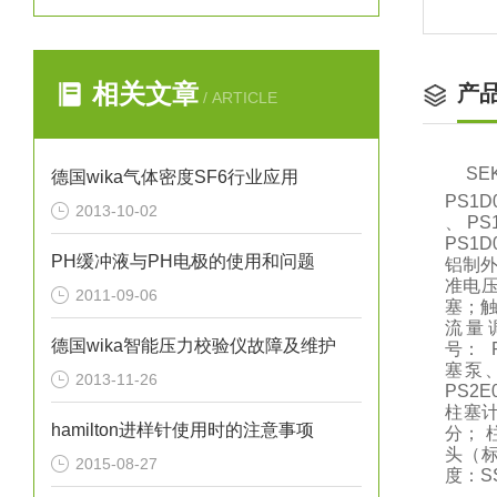
相关文章
产
/ ARTICLE
S
德国wika气体密度SF6行业应用
PS1D
2013-10-02
、 PS
PS1
PH缓冲液与PH电极的使用和问题
铝制外
准电压
2011-09-06
塞；触
流量
德国wika智能压力校验仪故障及维护
号： 
塞泵、
2013-11-26
PS2
柱塞计
hamilton进样针使用时的注意事项
分； 柱
头（标
2015-08-27
度：S