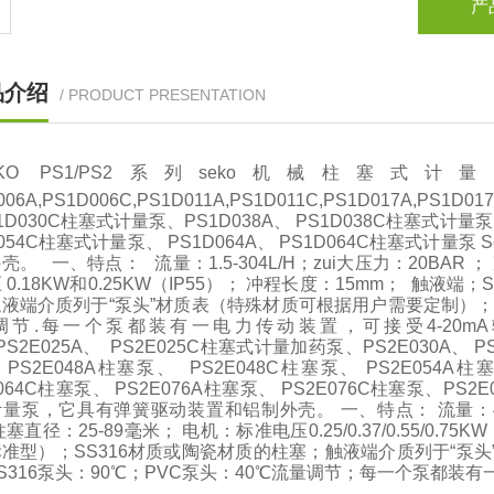
产
品介绍
/ PRODUCT PRESENTATION
EKO PS1/PS2系列seko机械柱塞式计量泵PS
006A,PS1D006C,PS1D011A,PS1D011C,PS1D017A,PS1
1D030C柱塞式计量泵、PS1D038A、 PS1D038C柱塞式计量泵、
D054C柱塞式计量泵、 PS1D064A、 PS1D064C柱塞式计
壳。 一、特点： 流量：1.5-304L/H；zui大压力：20BAR ；
 0.18KW和0.25KW（IP55）； 冲程长度：15mm； 触液
液端介质列于“泵头”材质表（特殊材质可根据用户需要定制）；zu
调节.每一个泵都装有一电力传动装置，可接受4-20mA输入
PS2E025A、 PS2E025C柱塞式计量加药泵、PS2E030A、 P
PS2E048A柱塞泵、 PS2E048C柱塞泵、 PS2E054A柱塞
E064C柱塞泵、 PS2E076A柱塞泵、 PS2E076C柱塞泵、PS2
量泵，它具有弹簧驱动装置和铝制外壳。 一、特点： 流量：40-100
塞直径：25-89毫米； 电机：标准电压0.25/0.37/0.55/0.7
准型）；SS316材质或陶瓷材质的柱塞；触液端介质列于“泵头
S316泵头：90℃；PVC泵头：40℃流量调节；每一个泵都装有