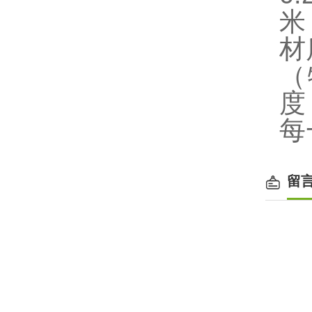
米
材
（
度
每
留