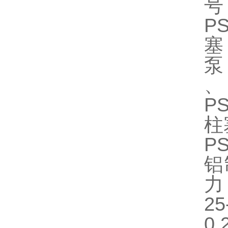
号
P
塞
泵
、
P
柱
P
铝
力
0