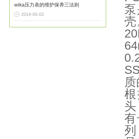
wika压力表的维护保养三法则
泵
2014-05-02
壳
2
6
0
S
质
根
头
有